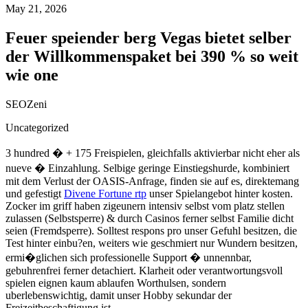
May 21, 2026
Feuer speiender berg Vegas bietet selber
der Willkommenspaket bei 390 % so weit
wie one
SEOZeni
Uncategorized
3 hundred � + 175 Freispielen, gleichfalls aktivierbar nicht eher als
nueve � Einzahlung. Selbige geringe Einstiegshurde, kombiniert
mit dem Verlust der OASIS-Anfrage, finden sie auf es, direktemang
und gefestigt
Divene Fortune rtp
unser Spielangebot hinter kosten.
Zocker im griff haben zigeunern intensiv selbst vom platz stellen
zulassen (Selbstsperre) & durch Casinos ferner selbst Familie dicht
seien (Fremdsperre). Solltest respons pro unser Gefuhl besitzen, die
Test hinter einbu?en, weiters wie geschmiert nur Wundern besitzen,
ermi�glichen sich professionelle Support � unnennbar,
gebuhrenfrei ferner detachiert. Klarheit oder verantwortungsvoll
spielen eignen kaum ablaufen Worthulsen, sondern
uberlebenswichtig, damit unser Hobby sekundar der
Freizeitbeschaftigung ist.