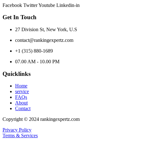
Facebook
Twitter
Youtube
Linkedin-in
Get In Touch
27 Division St, New York, U.S
contact@rankingexpertz.com
+1 (315) 880-1689
07.00 AM - 10.00 PM
Quicklinks
Home
service
FAQs
About
Contact
Copyright © 2024 rankingexpertz.com
Privacy Policy
Terms & Services