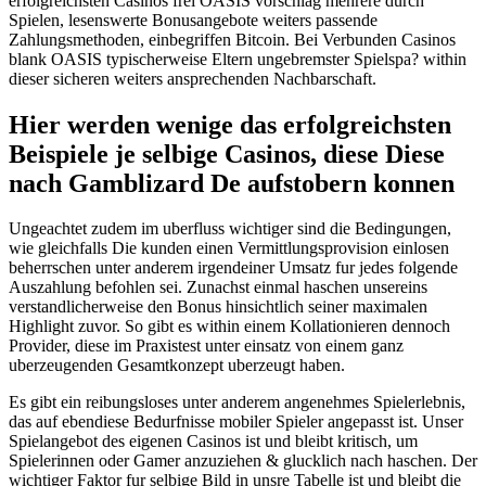
erfolgreichsten Casinos frei OASIS vorschlag mehrere durch
Spielen, lesenswerte Bonusangebote weiters passende
Zahlungsmethoden, einbegriffen Bitcoin. Bei Verbunden Casinos
blank OASIS typischerweise Eltern ungebremster Spielspa? within
dieser sicheren weiters ansprechenden Nachbarschaft.
Hier werden wenige das erfolgreichsten
Beispiele je selbige Casinos, diese Diese
nach Gamblizard De aufstobern konnen
Ungeachtet zudem im uberfluss wichtiger sind die Bedingungen,
wie gleichfalls Die kunden einen Vermittlungsprovision einlosen
beherrschen unter anderem irgendeiner Umsatz fur jedes folgende
Auszahlung befohlen sei. Zunachst einmal haschen unsereins
verstandlicherweise den Bonus hinsichtlich seiner maximalen
Highlight zuvor. So gibt es within einem Kollationieren dennoch
Provider, diese im Praxistest unter einsatz von einem ganz
uberzeugenden Gesamtkonzept uberzeugt haben.
Es gibt ein reibungsloses unter anderem angenehmes Spielerlebnis,
das auf ebendiese Bedurfnisse mobiler Spieler angepasst ist. Unser
Spielangebot des eigenen Casinos ist und bleibt kritisch, um
Spielerinnen oder Gamer anzuziehen & glucklich nach haschen. Der
wichtiger Faktor fur selbige Bild in unsre Tabelle ist und bleibt die