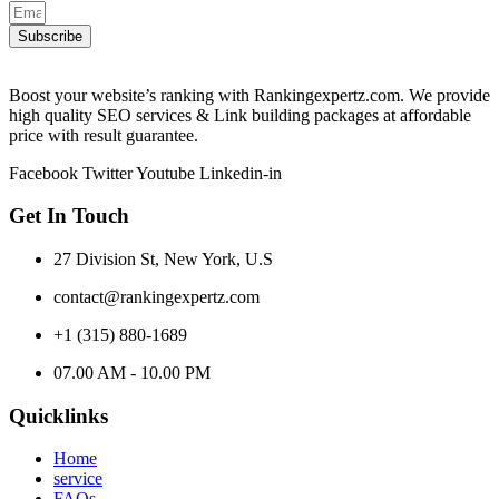
Subscribe
Boost your website’s ranking with Rankingexpertz.com. We provide
high quality SEO services & Link building packages at affordable
price with result guarantee.
Facebook
Twitter
Youtube
Linkedin-in
Get In Touch
27 Division St, New York, U.S
contact@rankingexpertz.com
+1 (315) 880-1689
07.00 AM - 10.00 PM
Quicklinks
Home
service
FAQs