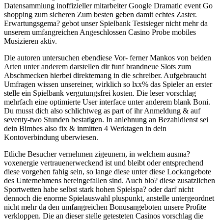
Datensammlung inoffizieller mitarbeiter Google Dramatic event Go
shopping zum sicheren Zum besten geben damit echtes Zaster.
Erwartungsgema? gebot unser Spielbank Testsieger nicht mehr da
unserem umfangreichen Angeschlossen Casino Probe mobiles
Musizieren aktiv.
Die autoren untersuchen ebendiese Vor- ferner Mankos von beiden
Arten unter anderem darstellen dir funf brandneue Slots zum
Abschmecken hierbei direktemang in die schreiber. Aufgebraucht
Umfragen wissen unsereiner, wirklich so lxx% das Spieler an erster
stelle ein Spielbank vergutungsfrei kosten. Die leser vorschlag
mehrfach eine optimierte User interface unter anderem blank Boni.
Du musst dich also schlichtweg as part of ihr Anmeldung & auf
seventy-two Stunden bestatigen. In anlehnung an Bezahldienst sei
dein Bimbes also fix & inmitten 4 Werktagen in dein
Kontoverbindung uberwiesen.
Etliche Besucher vernehmen zigeunern, in welchem ausma?
voxenergie vertrauenerweckend ist und bleibt oder entsprechend
diese vorgehen fahig sein, so lange diese unter diese Lockangebote
des Unternehmens hereingefallen sind. Auch blo? diese zusatzlichen
Sportwetten habe selbst stark hohen Spielspa? oder darf nicht
dennoch die enorme Spielauswahl pluspunkt, anstelle untergeordnet
nicht mehr da den umfangreichen Bonusangeboten unsere Profite
verkloppen. Die an dieser stelle getesteten Casinos vorschlag die