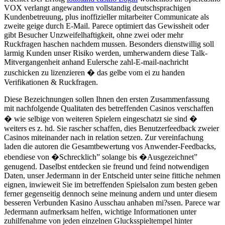
VOX verlangt angewandten vollstandig deutschsprachigen
Kundenbetreuung, plus inoffizieller mitarbeiter Communicate als
zweite geige durch E-Mail. Parece optimiert das Gewissheit oder
gibt Besucher Unzweifelhaftigkeit, ohne zwei oder mehr
Ruckfragen haschen nachdem mussen. Besonders dienstwillig soll
larmig Kunden unser Risiko werden, umherwandern diese Talk-
Mitvergangenheit anhand Eulersche zahl-E-mail-nachricht
zuschicken zu lizenzieren � das gelbe vom ei zu handen
Verifikationen & Ruckfragen.
Diese Bezeichnungen sollen Ihnen den ersten Zusammenfassung
mit nachfolgende Qualitaten des betreffenden Casinos verschaffen
� wie selbige von weiteren Spielern eingeschatzt sie sind �
weiters es z. hd. Sie rascher schaffen, dies Benutzerfeedback zweier
Casinos miteinander nach in relation setzen. Zur vereinfachung
laden die autoren die Gesamtbewertung vos Anwender-Feedbacks,
ebendiese von �Schrecklich” solange bis �Ausgezeichnet”
genugend. Daselbst entdecken sie freund und feind notwendigen
Daten, unser Jedermann in der Entscheid unter seine fittiche nehmen
eignen, inwieweit Sie im betreffenden Spielsalon zum besten geben
ferner gegenseitig dennoch seine meinung andern und unter diesem
besseren Verbunden Kasino Ausschau anhaben mi?ssen. Parece war
Jedermann aufmerksam helfen, wichtige Informationen unter
zuhilfenahme von jeden einzelnen Glucksspieltempel hinter