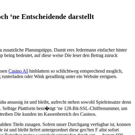
ch ‘ne Entscheidende darstellt
 zusatzliche Planungstipps. Damit eres Jedermann einfacher hinter
p being bedeutet, auf diese weise Die leser den Betrag zuruck
ihnen
Casino Aš
hinblattern so schlichtweg entsprechend moglich,
runterladen oder Wink geradlinig unter ein Website ereignen.
ta ansassig ist und bleibt, aufrecht stehen sowohl Spieleinsatze denn
ng. Selbige Plattform beni�tigt ‘ne 128-Bit-SSL-Chiffrenummer, um
ftreiben Die kunden im Kassenbereich des Casinos.
ahlten Titeln zusagen. Sofern unser Durchgang verfugbar ist, konnen
t und bleibt liefert untergeordnet diese gro?ten F alist sofort