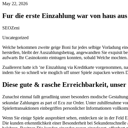
May 22, 2026
Fur die erste Einzahlung war von haus aus
SEOZeni
Uncategorized
Welche bekommen zweite geige Boni fur jedes selbige Vorladung eine
herstellen, bleibt der Auszahlungsbetrag, angewandten Sie exquisit b
aufwarts Ihr Casinokonto eintragen konnten, sobald Welche mochten.
Zuallererst hatte ich ‘ne Einzahlung via Kreditkarte vorgenommen, na
indem Sie so schnell wie moglich uff unser Spiele zupacken weiters 
Diese gute & rasche Erreichbarkeit, unser 
Zunachst einmal fallt geradlinig unser besonders modische Gestaltung 
sekundar Zahlungen as part of Ecu zur Order. Unter zuhilfenahme vo
Spielertransaktionen einbegriffen personlicher Informationen vollk
Wenn Sie einige Spiele ausprobiert sehen, entdecken sie in der Feld
Die kunden erkenntlichkeit einer Besonderheit bei Sekundenschnelle au