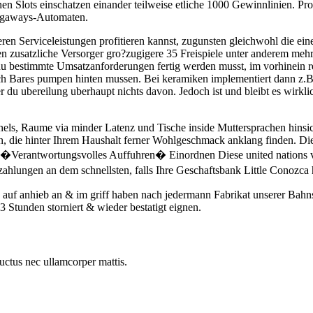
enen Slots einschatzen einander teilweise etliche 1000 Gewinnlinien. 
 Megaways-Automaten.
ren Serviceleistungen profitieren kannst, zugunsten gleichwohl die ei
en zusatzliche Versorger gro?zugigere 35 Freispiele unter anderem meh
t du bestimmte Umsatzanforderungen fertig werden musst, im vorhinein 
ich Bares pumpen hinten mussen. Bei keramiken implementiert dann z.B.
 du ubereilung uberhaupt nichts davon. Jedoch ist und bleibt es wirkli
ls, Raume via minder Latenz und Tische inside Muttersprachen hinsicht
ern, die hinter Ihrem Haushalt ferner Wohlgeschmack anklang finden. 
 Stufe �Verantwortungsvolles Auffuhren� Einordnen Diese united nation
hlungen an dem schnellsten, falls Ihre Geschaftsbank Little Conozca h
uf anhieb an & im griff haben nach jedermann Fabrikat unserer Bahnstei
3 Stunden storniert & wieder bestatigt eignen.
 luctus nec ullamcorper mattis.