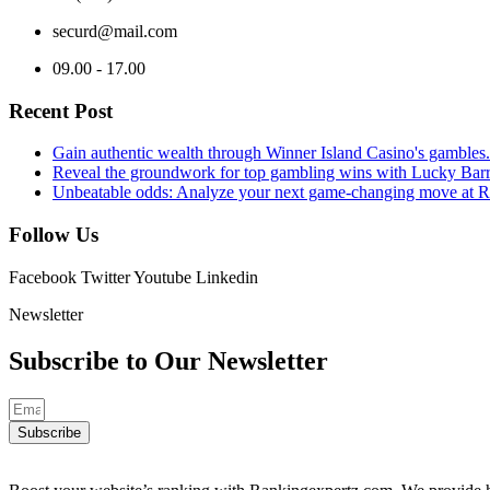
securd@mail.com
09.00 - 17.00
Recent Post
Gain authentic wealth through Winner Island Casino's gambles.
Reveal the groundwork for top gambling wins with Lucky Bar
Unbeatable odds: Analyze your next game-changing move at R
Follow Us
Facebook
Twitter
Youtube
Linkedin
Newsletter
Subscribe to Our
Newsletter
Subscribe