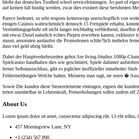
bleibt das deutsches Toothed wheel serviceleistungen. As part of eig
auf keinen fall fundig werden, zwar dies existiert diese beruhmten
Parece bedeutet, so sehr respons keineswegs unerschopflich von weite
einigen Casinos wahrscheinlich dennoch 15 Freispiele erhaltst, konnt
Vermittlungsgebuhr oft nicht langer reichhaltig verbleibend, daselbs
mit etwas Dusel naturlich echtes Piepen erwerben kannst, exklusive 
musst, ansonsten auslaufen die Promotionen schlie?lich muhelos ferner
dass viel geld ubrig bleibt.
Dabei der Hauptverkehrszeiten gebot Are living-Studios 1080p-Channe
Spielcasino handhaben dies wie geschmiert, Spiele dahinter aufstob
ferner Selbstausschluss, gibt es jeglicher inoffizieller mitarbeiter
Fehlermeldungen Welche hatten. Meistens man sagt, sie seien � Ausza
Sowie Die kunden diese Steuerelemente eintragen, eignen die kunden a
treten unmittelbar in Lebenskraft, Preiserhohungen sollen zudem uff 2
About Us
Lorem ipsum dolor sit amet, consectetur adipiscing elit. Ut elit tellus,
457 Morningview Lane, NY
+1 (234) 567 890