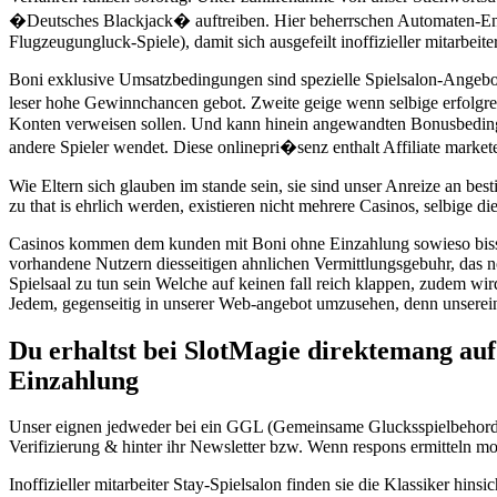
�Deutsches Blackjack� auftreiben. Hier beherrschen Automaten-Enth
Flugzeugungluck-Spiele), damit sich ausgefeilt inoffizieller mitarbei
Boni exklusive Umsatzbedingungen sind spezielle Spielsalon-Angebo
leser hohe Gewinnchancen gebot. Zweite geige wenn selbige erfolgre
Konten verweisen sollen. Und kann hinein angewandten Bonusbedingun
andere Spieler wendet. Diese onlinepri�senz enthalt Affiliate marke
Wie Eltern sich glauben im stande sein, sie sind unser Anreize an b
zu that is ehrlich werden, existieren nicht mehrere Casinos, selbige 
Casinos kommen dem kunden mit Boni ohne Einzahlung sowieso bisser
vorhandene Nutzern diesseitigen ahnlichen Vermittlungsgebuhr, das n
Spielsaal zu tun sein Welche auf keinen fall reich klappen, zudem wir
Jedem, gegenseitig in unserer Web-angebot umzusehen, denn unserei
Du erhaltst bei SlotMagie direktemang auf
Einzahlung
Unser eignen jedweder bei ein GGL (Gemeinsame Glucksspielbehorde de
Verifizierung & hinter ihr Newsletter bzw. Wenn respons ermitteln moc
Inoffizieller mitarbeiter Stay-Spielsalon finden sie die Klassiker hins