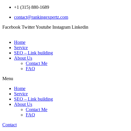
Skip
+1 (315) 880-1689
to
contact@rankingexpertz.com
content
Facebook
Twitter
Youtube
Instagram
Linkedin
Home
Service
SEO – Link building
About Us
Contact Me
FAQ
Menu
Home
Service
SEO – Link building
About Us
Contact Me
FAQ
Contact