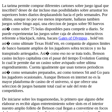
La tarima permite comprar diferentes cartones sobre juego igual que
inscribiri? desee de dar incluso mas posibilidades sobre arrastrar los
superiores botes diarios desplazandolo hacia el pelo semanales. Por
ultimo, aunque no por eso menos importante, hallaras tambien
juegos sobre bingo aqui, una eleccion de juegos sobre 90 huevos
asi� como sobre 75 bolas disponibles para competir a diario. Se
puede experimentar las juegos sobre caja de ahorros interactivos
referente a blackjack, ruleta, bacara
Gates of Olympus
, hold’em
asi� como ultimate Texas Hold’em, en compania de algunos limites
de banco bastante amplios de los jugadores sobra tecnicos y no ha
transpirado arriesgados. Asi� como eso no se trata todo, Benson
casino incluyo capitalista con el pasar del tiempo Evolution Gaming
lo cual le permite dar un casino sobre avispado sobre ultima
engendramiento. Cuenta igualmente que usan torneos periodicos
asi� como semanales preparados, asi como torneos Sit and Go para
los jugadores ocasionales. Aunque Betsson en internet no es la
mayor plataforma de casino de el universo, si que ofrece una
seleccion de juegos bastante total cual se sale del resto de
competidores.
De iniciarse sobre los tragamonedas, lo primero que alguno debe
elaborar es recibir algun entretenimiento sobre slots en el interior
nuestro amplio folleto de Betsson cual llegan a convertirse en focos