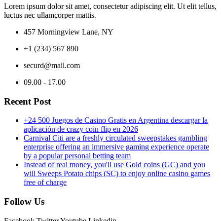
Lorem ipsum dolor sit amet, consectetur adipiscing elit. Ut elit tellus,
luctus nec ullamcorper mattis.
457 Morningview Lane, NY
+1 (234) 567 890
securd@mail.com
09.00 - 17.00
Recent Post
+24 500 Juegos de Casino Gratis en Argentina descargar la
aplicación de crazy coin flip en 2026
Carnival Citi are a freshly circulated sweepstakes gambling
enterprise offering an immersive gaming experience operate
by a popular personal betting team
Instead of real money, you'll use Gold coins (GC) and you
will Sweeps Potato chips (SC) to enjoy online casino games
free of charge
Follow Us
Facebook
Twitter
Youtube
Linkedin