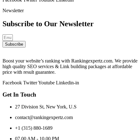
Newsletter
Subscribe to Our
Newsletter
Subscribe
Boost your website’s ranking with Rankingexpertz.com. We provide
high quality SEO services & Link building packages at affordable
price with result guarantee.
Facebook
Twitter
Youtube
Linkedin-in
Get In Touch
27 Division St, New York, U.S
contact@rankingexpertz.com
+1 (315) 880-1689
07.00 AM - 10.00 PM