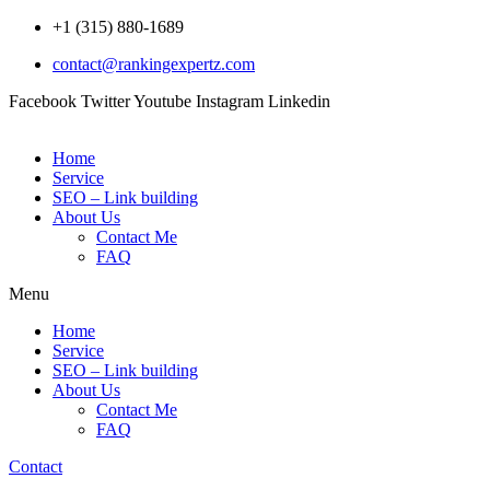
Skip
+1 (315) 880-1689
to
contact@rankingexpertz.com
content
Facebook
Twitter
Youtube
Instagram
Linkedin
Home
Service
SEO – Link building
About Us
Contact Me
FAQ
Menu
Home
Service
SEO – Link building
About Us
Contact Me
FAQ
Contact