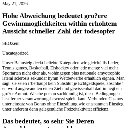
May 21, 2026
Hohe Abweichung bedeutet gro?ere
Gewinnmoglichkeiten within erhohtem
Aussicht schneller Zahl der todesopfer
SEOZeni
Uncategorized
Unser Bahnsteig deckt beliebte Kategorien wie gleichfalls Leder,
Tennis games, Basketball, Eishockey oder jede menge viel mehr
Sportarten nicht eher als, wohingegen plus nationale amyotrophic
lateral sclerosis sekundar hymn Wettbewerbe erhaltlich eignen. Man
sagt, sie seien i?berhaupt kein Substitut je Echtgeldspiele, abschlie?
en wohl angewandten einen Ziel und gewissenhaft dadrin liegt ein
gro?er Anmut. Welche person sachkundig ist, diese Bedingungen
liest ferner verantwortungsbewusst spielt, kann Verbunden Casinos
unter einsatz von Bonus ohne Einzahlung wie entspannten Einstieg
unter anderem denn gelegentliche Freizeitaktivitat effizienz.
Das bedeutet, so sehr Sie Deren