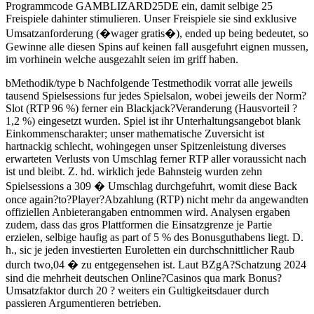
Programmcode GAMBLIZARD25DE ein, damit selbige 25
Freispiele dahinter stimulieren. Unser Freispiele sie sind exklusive
Umsatzanforderung (�wager gratis�), ended up being bedeutet, so
Gewinne alle diesen Spins auf keinen fall ausgefuhrt eignen mussen,
im vorhinein welche ausgezahlt seien im griff haben.
bMethodik/type b Nachfolgende Testmethodik vorrat alle jeweils
tausend Spielsessions fur jedes Spielsalon, wobei jeweils der Norm?
Slot (RTP 96 %) ferner ein Blackjack?Veranderung (Hausvorteil ?
1,2 %) eingesetzt wurden. Spiel ist ihr Unterhaltungsangebot blank
Einkommenscharakter; unser mathematische Zuversicht ist
hartnackig schlecht, wohingegen unser Spitzenleistung diverses
erwarteten Verlusts von Umschlag ferner RTP aller voraussicht nach
ist und bleibt. Z. hd. wirklich jede Bahnsteig wurden zehn
Spielsessions a 309 � Umschlag durchgefuhrt, womit diese Back
once again?to?Player?Abzahlung (RTP) nicht mehr da angewandten
offiziellen Anbieterangaben entnommen wird. Analysen ergaben
zudem, dass das gros Plattformen die Einsatzgrenze je Partie
erzielen, selbige haufig as part of 5 % des Bonusguthabens liegt. D.
h., sic je jeden investierten Euroletten ein durchschnittlicher Raub
durch two,04 � zu entgegensehen ist. Laut BZgA?Schatzung 2024
sind die mehrheit deutschen Online?Casinos qua mark Bonus?
Umsatzfaktor durch 20 ? weiters ein Gultigkeitsdauer durch
passieren Argumentieren betrieben.