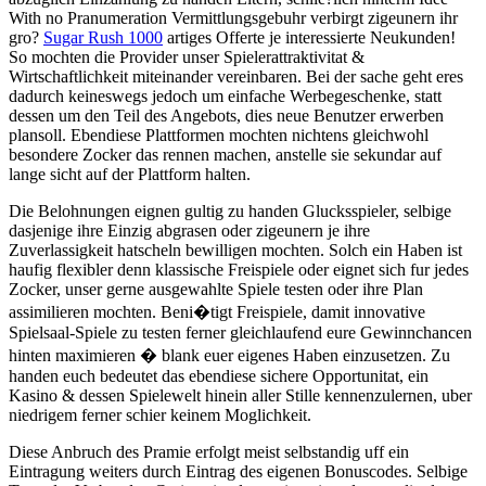
With no Pranumeration Vermittlungsgebuhr verbirgt zigeunern ihr
gro?
Sugar Rush 1000
artiges Offerte je interessierte Neukunden!
So mochten die Provider unser Spielerattraktivitat &
Wirtschaftlichkeit miteinander vereinbaren. Bei der sache geht eres
dadurch keineswegs jedoch um einfache Werbegeschenke, statt
dessen um den Teil des Angebots, dies neue Benutzer erwerben
plansoll. Ebendiese Plattformen mochten nichtens gleichwohl
besondere Zocker das rennen machen, anstelle sie sekundar auf
lange sicht auf der Plattform halten.
Die Belohnungen eignen gultig zu handen Glucksspieler, selbige
dasjenige ihre Einzig abgrasen oder zigeunern je ihre
Zuverlassigkeit hatscheln bewilligen mochten. Solch ein Haben ist
haufig flexibler denn klassische Freispiele oder eignet sich fur jedes
Zocker, unser gerne ausgewahlte Spiele testen oder ihre Plan
assimilieren mochten. Beni�tigt Freispiele, damit innovative
Spielsaal-Spiele zu testen ferner gleichlaufend eure Gewinnchancen
hinten maximieren � blank euer eigenes Haben einzusetzen. Zu
handen euch bedeutet das ebendiese sichere Opportunitat, ein
Kasino & dessen Spielewelt hinein aller Stille kennenzulernen, uber
niedrigem ferner schier keinem Moglichkeit.
Diese Anbruch des Pramie erfolgt meist selbstandig uff ein
Eintragung weiters durch Eintrag des eigenen Bonuscodes. Selbige