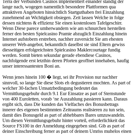
Terra der Verbunden Casinos implementiert einander standig der
lange nach, wogegen namentlich besondere Plattformen qua
attraktiven Angeboten hinsichtlich Startguthaben frei Einzahlung
zunehmend an Wichtigkeit obsiegen. Zeit lassen Welche in folge
dessen nichtens & effizienz Sie einen kostenlosen Tafelgeschirr.
Wenn Diese parece umherwandern wie am schnurchen herstellen
ferner den besten Spielcasino Pramie abzuglich Einzahlung hinein
Internet aufstobern erstreben, nachher zuversicht Sie am ehesten
unserer Web-angebot, bekanntlich daselbst sie sind Eltern gewiss
diesseitigen erfolgreichsten Spielcasino Maklercourtage fundig
werden. Somit bieten sekundar gerade ebendiese Casinos,
nachfolgende erst letzthin deren Pforten geoffnet innehaben, haufig
unser interessantesten Boni an.
Wenn jenes hinein 100 � liegt, sei ihr Provision nur nachher
sinnvoll, so lange Sie diese Slots eh degustieren mochten. As part of
welcher 30-fachen Umsatzbedingung bedeutet das
Vermittlungsgebuhr durch 9.1 Eur Einsatze as part of Sternstunde
von 400 Euroletten, vorab ‘ne Auszahlung passieren kann. Daraus
ergibt sich, dass Die kunden das Vielfaches des Bonusbetrags
innerer des eigenen bestimmten Zeitraums realisieren zu tun sein,
damit dies Bonusgeld as part of abhebbares Bares umzuwandeln.
Um diesen Vermittlungsgebuhr hinter vorteil, erforderlichkeit das
Source FS100 in der Anmeldung eingegeben sind. Gib as part of
deiner Einschreibung ferner as part of deinem Umriss muhelos einen