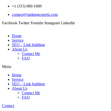
Skip
+1 (315) 880-1689
to
contact@rankingexpertz.com
content
Facebook
Twitter
Youtube
Instagram
Linkedin
Home
Service
SEO – Link building
About Us
Contact Me
FAQ
Menu
Home
Service
SEO – Link building
About Us
Contact Me
FAQ
Contact