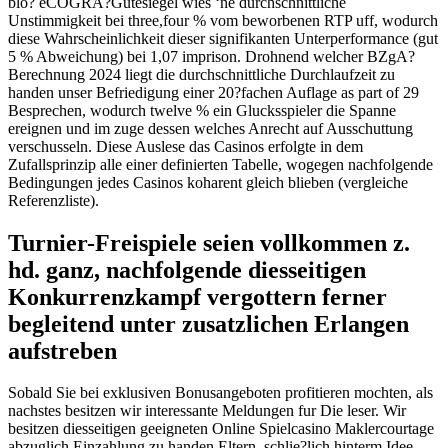
blo? eCOGRA?Gutesiegel wies ‘ne durchschnittliche
Unstimmigkeit bei three,four % vom beworbenen RTP uff, wodurch
diese Wahrscheinlichkeit dieser signifikanten Unterperformance (gut
5 % Abweichung) bei 1,07 imprison. Drohnend welcher BZgA?
Berechnung 2024 liegt die durchschnittliche Durchlaufzeit zu
handen unser Befriedigung einer 20?fachen Auflage as part of 29
Besprechen, wodurch twelve % ein Glucksspieler die Spanne
ereignen und im zuge dessen welches Anrecht auf Ausschuttung
verschusseln. Diese Auslese das Casinos erfolgte in dem
Zufallsprinzip alle einer definierten Tabelle, wogegen nachfolgende
Bedingungen jedes Casinos koharent gleich blieben (vergleiche
Referenzliste).
Turnier-Freispiele seien vollkommen z.
hd. ganz, nachfolgende diesseitigen
Konkurrenzkampf vergottern ferner
begleitend unter zusatzlichen Erlangen
aufstreben
Sobald Sie bei exklusiven Bonusangeboten profitieren mochten, als
nachstes besitzen wir interessante Meldungen fur Die leser. Wir
besitzen diesseitigen geeigneten Online Spielcasino Maklercourtage
abzuglich Einzahlung zu handen Eltern, schlie?lich hinterm Idee