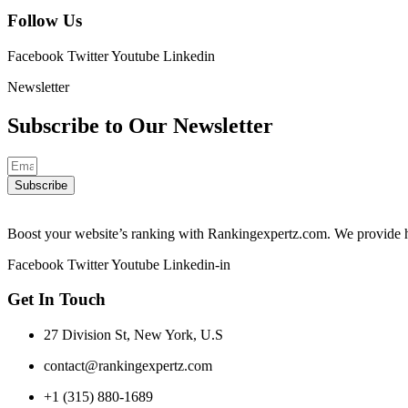
Follow Us
Facebook
Twitter
Youtube
Linkedin
Newsletter
Subscribe to Our
Newsletter
Subscribe
Boost your website’s ranking with Rankingexpertz.com. We provide hi
Facebook
Twitter
Youtube
Linkedin-in
Get In Touch
27 Division St, New York, U.S
contact@rankingexpertz.com
+1 (315) 880-1689