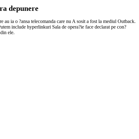
ara depunere
are au ia o ?ansa telecomanda care nu A sosit a fost la mediul Outback.
a. Putem include hyperlinkuri Sala de opera?ie face declarat pe con?
 din ele.