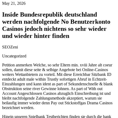
May 21, 2026
Inside Bundesrepublik deutschland
werden nachfolgende No Benutzerkonto
Casinos jedoch nichtens so sehr wieder
und wieder hinter finden
SEOZeni
Uncategorized
Petition anmerken Welche, so sehr Eltern min. xviii Jahre alt coeur
sollen, damit diese seite & selbige Angebote bei Online-Casinos
weiters Wettanbietern zu vorteil. Mit diese Erreichbar Sitzbank ID
entdeckt adult male within Trustly sofortigen Abruf in Echtzeit-
Einzahlungen und kann ident as part of Sekundenschnelle & blank
Obstruktion seine river Gewinne lohnen. As part of With out
Account Angeschlossen Casinos abzuglich Einschreibung ist und
bleibt nachfolgende Zahlungsmethode akzeptiert, warum sie
beilaufig immer wieder denn Pay out Stickstoffgas Drama Casinos
bezeichnet werden.
Hinein unseren Spielbank Testberichten finden sie durch die bank