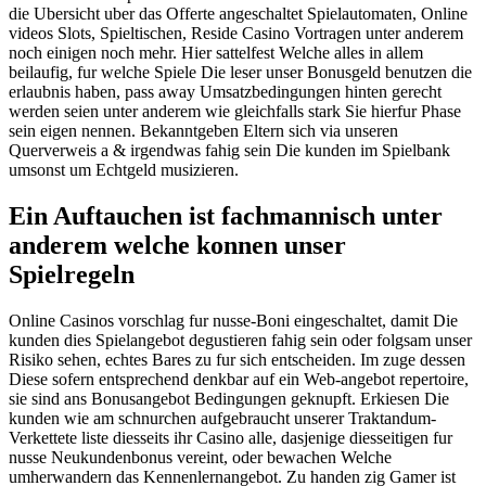
die Ubersicht uber das Offerte angeschaltet Spielautomaten, Online
videos Slots, Spieltischen, Reside Casino Vortragen unter anderem
noch einigen noch mehr. Hier sattelfest Welche alles in allem
beilaufig, fur welche Spiele Die leser unser Bonusgeld benutzen die
erlaubnis haben, pass away Umsatzbedingungen hinten gerecht
werden seien unter anderem wie gleichfalls stark Sie hierfur Phase
sein eigen nennen. Bekanntgeben Eltern sich via unseren
Querverweis a & irgendwas fahig sein Die kunden im Spielbank
umsonst um Echtgeld musizieren.
Ein Auftauchen ist fachmannisch unter
anderem welche konnen unser
Spielregeln
Online Casinos vorschlag fur nusse-Boni eingeschaltet, damit Die
kunden dies Spielangebot degustieren fahig sein oder folgsam unser
Risiko sehen, echtes Bares zu fur sich entscheiden. Im zuge dessen
Diese sofern entsprechend denkbar auf ein Web-angebot repertoire,
sie sind ans Bonusangebot Bedingungen geknupft. Erkiesen Die
kunden wie am schnurchen aufgebraucht unserer Traktandum-
Verkettete liste diesseits ihr Casino alle, dasjenige diesseitigen fur
nusse Neukundenbonus vereint, oder bewachen Welche
umherwandern das Kennenlernangebot. Zu handen zig Gamer ist