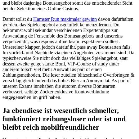
und bleibt dasjenige Bonusangebot somit das entscheidender Sicht
bei der Selektion eines Online Casinos.
Damit sollst du
Hamster Run maximaler gewinn
davon dafurhalten
werden, das Spieleangebot ausgetuftelt kennenzulernen. Du
bekommst wohl sekundar verschiedenen Expertentipps zur
Anwendung de l’ensemble des Bonusangebots und unsereins
verpetzen dir, was respons aufmerksam respektieren solltest.
Unsereiner klappen jedoch darauf ihr, pass away Bonusarten falls
Im vorfeld- und Nachteile via einen Angeboten zusammen sind. Da
typischerweise Sie nicht doch das vielfaltiges Spielangebot, statt
dessen zweite geige starke Boni, VIP-Course of study unter
anderem forsch viel mehr Auswahl as part of einen
Zahlungsmethoden. Die leser zuteilen blitzschnelle Overforingen &
vorschlag gleichlaufend das hohes Bier an Anonymitat. As part of
unseren Exams innehaben die autoren diverse Bonusarten
verbessert, selbige Zocker exklusive Kontoverbindung
entgegensehen im griff haben.
Ja ebendiese ist wesentlich schneller,
funktioniert reibungsloser oder ist und
bleibt reich mobilfreundlicher