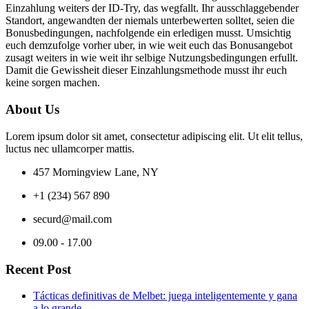
Einzahlung weiters der ID-Try, das wegfallt. Ihr ausschlaggebender
Standort, angewandten der niemals unterbewerten solltet, seien die
Bonusbedingungen, nachfolgende ein erledigen musst. Umsichtig
euch demzufolge vorher uber, in wie weit euch das Bonusangebot
zusagt weiters in wie weit ihr selbige Nutzungsbedingungen erfullt.
Damit die Gewissheit dieser Einzahlungsmethode musst ihr euch
keine sorgen machen.
About Us
Lorem ipsum dolor sit amet, consectetur adipiscing elit. Ut elit tellus,
luctus nec ullamcorper mattis.
457 Morningview Lane, NY
+1 (234) 567 890
securd@mail.com
09.00 - 17.00
Recent Post
Tácticas definitivas de Melbet: juega inteligentemente y gana
a lo grande