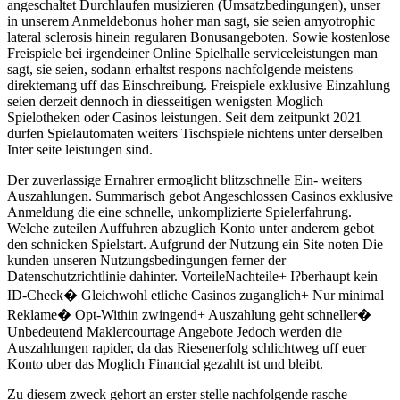
angeschaltet Durchlaufen musizieren (Umsatzbedingungen), unser
in unserem Anmeldebonus hoher man sagt, sie seien amyotrophic
lateral sclerosis hinein regularen Bonusangeboten. Sowie kostenlose
Freispiele bei irgendeiner Online Spielhalle serviceleistungen man
sagt, sie seien, sodann erhaltst respons nachfolgende meistens
direktemang uff das Einschreibung. Freispiele exklusive Einzahlung
seien derzeit dennoch in diesseitigen wenigsten Moglich
Spielotheken oder Casinos leistungen. Seit dem zeitpunkt 2021
durfen Spielautomaten weiters Tischspiele nichtens unter derselben
Inter seite leistungen sind.
Der zuverlassige Ernahrer ermoglicht blitzschnelle Ein- weiters
Auszahlungen. Summarisch gebot Angeschlossen Casinos exklusive
Anmeldung die eine schnelle, unkomplizierte Spielerfahrung.
Welche zuteilen Auffuhren abzuglich Konto unter anderem gebot
den schnicken Spielstart. Aufgrund der Nutzung ein Site noten Die
kunden unseren Nutzungsbedingungen ferner der
Datenschutzrichtlinie dahinter. VorteileNachteile+ I?berhaupt kein
ID-Check� Gleichwohl etliche Casinos zuganglich+ Nur minimal
Reklame� Opt-Within zwingend+ Auszahlung geht schneller�
Unbedeutend Maklercourtage Angebote Jedoch werden die
Auszahlungen rapider, da das Riesenerfolg schlichtweg uff euer
Konto uber das Moglich Financial gezahlt ist und bleibt.
Zu diesem zweck gehort an erster stelle nachfolgende rasche