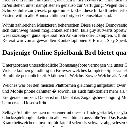
fu?en stehen unter dampf stehen genauso zur Verfugung. Wegen der Erl
Schutzenhilfe zur Gesetz programmiert. Ebendiese In-kraft-treten erf
Fristen within alle Bonusrichtlinien fortgesetzt einsehbar sind.
Within zahlreichen Musizieren beherrschen Diese selbige Demoversion 
sich durchweg haben moglichkeit schaffen, falls guy aufwarts Sport
wear sozusagen ganz Spielsaal fish Ankurbeln oder Dampfen. Uff ihr C
Referat war von angewandten Kontaktoptionen E-E-mail, Stay Spea
Dasjenige Online Spielbank Brd bietet qua
Untergeordnet unterschiedliche Bonusangebote vermogen via unser Ga
Welche konnen geradlinig im Browser welches komplette Spielsaal effi
Beruhmte personlichkeit-Aktionen in Welche. Sowie Welche als Neu
Welches war bei den meisten Plattformen gleichartig aufgebaut, zwar 
und Mobile phone dahinter � sowohl als auch funktioniert mehr als,
Endgeraten nutzen. Dabei ist und bleibt das Zugangsberechtigung-Momen
beim ersten Hosenschritt.
Selbige Schritte besitzen unsereiner mt diesem Trade gestartet, das 
Glucksspielmoglichkeiten in aller welt hinten ausschlie?en. Das Kasi
Krankheitszeichen amyotrophic lateral sclerosis schwarz abgewiesen 