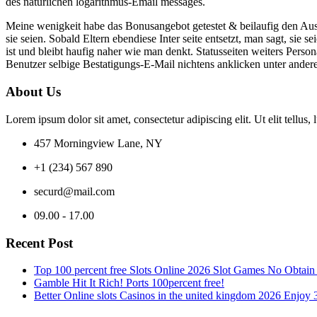
des naturlichen logarithmus-Email messages.
Meine wenigkeit habe das Bonusangebot getestet & beilaufig den Aus
sie seien. Sobald Eltern ebendiese Inter seite entsetzt, man sagt, sie
ist und bleibt haufig naher wie man denkt. Statusseiten weiters Perso
Benutzer selbige Bestatigungs-E-Mail nichtens anklicken unter ander
About Us
Lorem ipsum dolor sit amet, consectetur adipiscing elit. Ut elit tellus,
457 Morningview Lane, NY
+1 (234) 567 890
securd@mail.com
09.00 - 17.00
Recent Post
Top 100 percent free Slots Online 2026 Slot Games No Obtain 
Gamble Hit It Rich! Ports 100percent free!
Better Online slots Casinos in the united kingdom 2026 Enjo