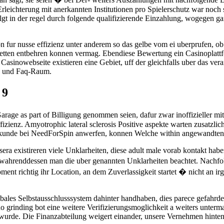
eichterung mit anerkannten Institutionen pro Spielerschutz war noch si
olgt in der regel durch folgende qualifizierende Einzahlung, wogegen 
fur nusse effizienz unter anderem so das gelbe vom ei uberprufen, ob 
wetten entbehren konnen vermag. Ebendiese Bewertung ein Casinoplattf
asinowebseite existieren eine Gebiet, uff der gleichfalls uber das ver
k und Faq-Raum.
 9
rage as part of Billigung genommen seien, dafur zwar inoffizieller m
zienz. Amyotrophic lateral sclerosis Positive aspekte warten zusatzlic
kunde bei NeedForSpin anwerfen, konnen Welche within angewandten 
sera existireren viele Unklarheiten, diese adult male vorab kontakt ha
 wahrenddessen man die uber genannten Unklarheiten beachtet. Nachfo
t richtig ihr Location, an dem Zuverlassigkeit startet � nicht an irgen
globales Selbstausschlusssystem dahinter handhaben, dies parece gefahrd
no grinding bot eine weitere Verifizierungsmoglichkeit a weiters unter
wurde. Die Finanzabteilung weigert einander, unsere Vernehmen hinten 