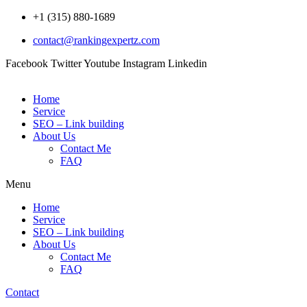
Skip
+1 (315) 880-1689
to
contact@rankingexpertz.com
content
Facebook
Twitter
Youtube
Instagram
Linkedin
Home
Service
SEO – Link building
About Us
Contact Me
FAQ
Menu
Home
Service
SEO – Link building
About Us
Contact Me
FAQ
Contact