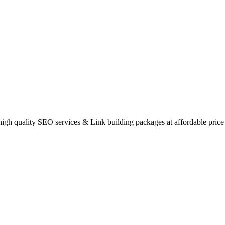
gh quality SEO services & Link building packages at affordable price 