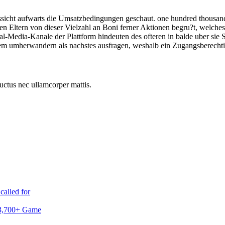
sicht aufwarts die Umsatzbedingungen geschaut. one hundred thousand 
 seien Eltern von dieser Vielzahl an Boni ferner Aktionen begru?t, welch
nal-Media-Kanale der Plattform hindeuten des ofteren in balde uber sie 
em umherwandern als nachstes ausfragen, weshalb ein Zugangsberechtig
 luctus nec ullamcorper mattis.
called for
y 3,700+ Game