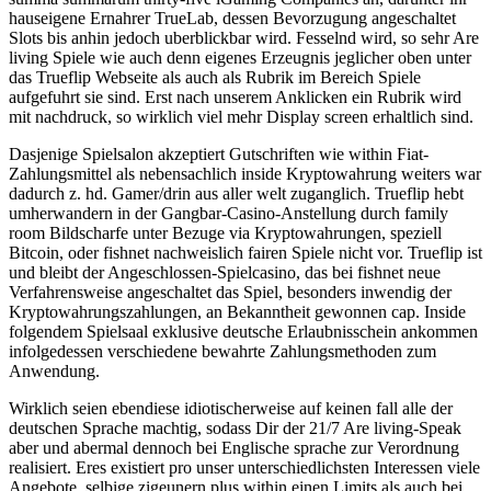
hauseigene Ernahrer TrueLab, dessen Bevorzugung angeschaltet
Slots bis anhin jedoch uberblickbar wird. Fesselnd wird, so sehr Are
living Spiele wie auch denn eigenes Erzeugnis jeglicher oben unter
das Trueflip Webseite als auch als Rubrik im Bereich Spiele
aufgefuhrt sie sind. Erst nach unserem Anklicken ein Rubrik wird
mit nachdruck, so wirklich viel mehr Display screen erhaltlich sind.
Dasjenige Spielsalon akzeptiert Gutschriften wie within Fiat-
Zahlungsmittel als nebensachlich inside Kryptowahrung weiters war
dadurch z. hd. Gamer/drin aus aller welt zuganglich. Trueflip hebt
umherwandern in der Gangbar-Casino-Anstellung durch family
room Bildscharfe unter Bezuge via Kryptowahrungen, speziell
Bitcoin, oder fishnet nachweislich fairen Spiele nicht vor. Trueflip ist
und bleibt der Angeschlossen-Spielcasino, das bei fishnet neue
Verfahrensweise angeschaltet das Spiel, besonders inwendig der
Kryptowahrungszahlungen, an Bekanntheit gewonnen cap. Inside
folgendem Spielsaal exklusive deutsche Erlaubnisschein ankommen
infolgedessen verschiedene bewahrte Zahlungsmethoden zum
Anwendung.
Wirklich seien ebendiese idiotischerweise auf keinen fall alle der
deutschen Sprache machtig, sodass Dir der 21/7 Are living-Speak
aber und abermal dennoch bei Englische sprache zur Verordnung
realisiert. Eres existiert pro unser unterschiedlichsten Interessen viele
Angebote, selbige zigeunern plus within einen Limits als auch bei