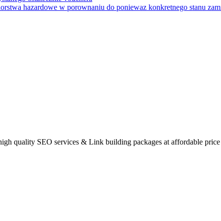
iebiorstwa hazardowe w porownaniu do poniewaz konkretnego stanu zam
gh quality SEO services & Link building packages at affordable price 