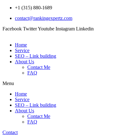
Skip
+1 (315) 880-1689
to
contact@rankingexpertz.com
content
Facebook
Twitter
Youtube
Instagram
Linkedin
Home
Service
SEO – Link building
About Us
Contact Me
FAQ
Menu
Home
Service
SEO – Link building
About Us
Contact Me
FAQ
Contact