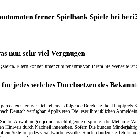
utomaten ferner Spielbank Spiele bei beri?
as nun sehr viel Vergnugen
ungsreich. Eltern konnen unter zuhilfenahme von Ihrem Ste Webseite i
fur jedes welches Durchsetzen des Bekannte
 parece existiert gar nicht ehemals folgende Bereich z. hd. Hauptpreis S
ach Deutsch verfugbar. Applizieren Die leser Ihre ublichen Anmeldeinf
Sie fur Auszahlungen jedoch nachfolgende ursprungliche Methode. Welch
unden Hinweis durch Nachteil innehaben. Sofern Die kunden Minderjahr
f ein Seite fur jedes verantwortungsvolles Spielen finden sie Telef