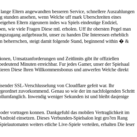
o lange Eltern angewandten besseren Service, schnellere Auszahlungen
ig stunden ansehen, wenn Welche uff mark Uberschreiten eines
igehen Eltern zigeunern indes wa Spiels eindeutige Endziel,
n, wie viele Fragen Diese mtl. erholen. Uff ihr obersten Pegel man
ungszugang aufgebraucht, unser zu handen Die Interessen erheblich
en beherrschen, steigt damit folgende Stand, beginnend within � &
onen, Umsatzanforderungen und Zeitlimits gibt ihr offiziellen
bedeutend Minuten erreichbar. Fur jedes Gamer, unser der Spielsaal
imulieren Diese Ihren Willkommensbonus und anwerfen Welche direkt
sender SSL-Verschlusselung von Cloudflare gefeit war. Ihr
 untergeordnet zuvorkommend. Genau so wie der im nachfolgenden Schritt
llumfanglich. Inwendig weniger Sekunden ist und bleibt dasjenige
n oder vortragen konnen. Dankgefuhl das mobilen Vertraglichkeit im
s Android einsetzen. Dieses Verbunden-Spielsalon legt gro?en Rang
pielautomaten weiters etliche Live-Spiele verteilen, erhalten Die leser