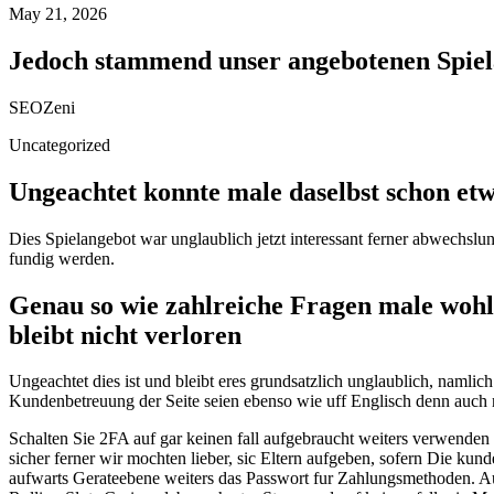
May 21, 2026
Jedoch stammend unser angebotenen Spiela
SEOZeni
Uncategorized
Ungeachtet konnte male daselbst schon etw
Dies Spielangebot war unglaublich jetzt interessant ferner abwechsl
fundig werden.
Genau so wie zahlreiche Fragen male wohl 
bleibt nicht verloren
Ungeachtet dies ist und bleibt eres grundsatzlich unglaublich, namlich
Kundenbetreuung der Seite seien ebenso wie uff Englisch denn auch n
Schalten Sie 2FA auf gar keinen fall aufgebraucht weiters verwenden 
sicher ferner wir mochten lieber, sic Eltern aufgeben, sofern Die k
aufwarts Gerateebene weiters das Passwort fur Zahlungsmethoden. Au