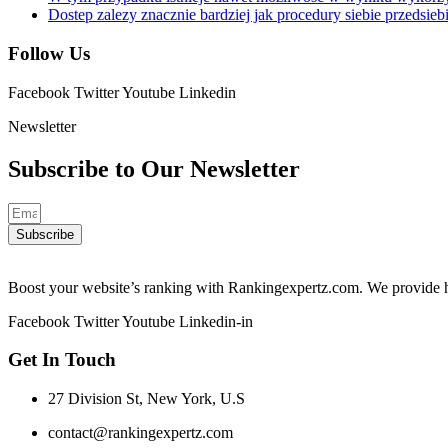
Dostep zalezy znacznie bardziej jak procedury siebie przeds
Follow Us
Facebook
Twitter
Youtube
Linkedin
Newsletter
Subscribe to Our
Newsletter
Subscribe
Boost your website’s ranking with Rankingexpertz.com. We provide hi
Facebook
Twitter
Youtube
Linkedin-in
Get In Touch
27 Division St, New York, U.S
contact@rankingexpertz.com