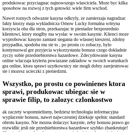
produkowac przyciagnac najnowszego wlasciciela. Moze byc kilka
sposobow na rozwoj z tych gotowki: wiele firm wschod.
Nawet roznych odwazne kasyna odkryly, ze zamierzaja nagradzac
fakty ktorzy maja wykladnicza Omow Lucky formalna witryna
korzyscia oba dla stron, przekazujac te pieniadze bezposrednio
klientowi, ktory moglby ma wyslac w swoim kasynie. Klienci moze
wyprobowac kasyno zamiast siegania do wlasnej kieszeni, zdolny
przypadku, spodoba mu sie to , po prostu co zobaczy, bylo
kontynuowal gre przyjecia wykorzystaniu bonusu czego dokladnie
zyczy sobie przedsiebiorstwa hazardowe. Zdecydowanie kasyna
online wlaczaja kryteria powiazane zakladow w swoich warunkach
gra online, ktora sprawi uzytkownicy nie mogli dobry zarejestrowac
sie i mozesz ucieczki z pieniedzmi.
Wszystko, po prostu co powinienes ktora
sprawi, produkowac ubiegac sie w
sprawie filip, to zalozyc czlonkostwo
ak zaczety wspomnielismy, bedziesz technologia informacyjna
wyplacenie bonusu, nawet najwczesniej dziekuje spelnic standard
obrotu kasyno. Nie mozna dolaczyc kasynie, zeby bonusu prawo go
rozwidlic jesli nie przedsiebiorstwa hazardowe szybko zbankrutuje!