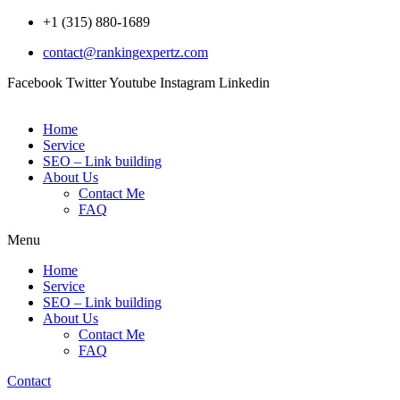
Skip
+1 (315) 880-1689
to
contact@rankingexpertz.com
content
Facebook
Twitter
Youtube
Instagram
Linkedin
Home
Service
SEO – Link building
About Us
Contact Me
FAQ
Menu
Home
Service
SEO – Link building
About Us
Contact Me
FAQ
Contact