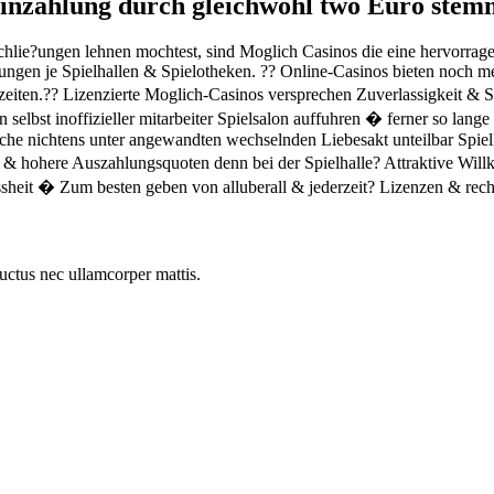
inzahlung durch gleichwohl two Euro stemm
chlie?ungen lehnen mochtest, sind Moglich Casinos die eine hervorrag
e?ungen je Spielhallen & Spielotheken. ?? Online-Casinos bieten noch 
eiten.?? Lizenzierte Moglich-Casinos versprechen Zuverlassigkeit & 
 selbst inoffizieller mitarbeiter Spielsalon auffuhren � ferner so lan
welche nichtens unter angewandten wechselnden Liebesakt unteilbar Sp
ele & hohere Auszahlungsquoten denn bei der Spielhalle? Attraktive W
heit � Zum besten geben von alluberall & jederzeit? Lizenzen & recht
 luctus nec ullamcorper mattis.