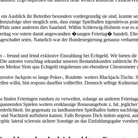
ein Ausblick ihr Betreiber besonders vordergrundig sie sind, konnte s
emzufolge uber moglich sein, dass einige Spielhallen irgendetwas point
lz unter anderem dies Saarland. Within Schleswig-Holstein war es am F
itag vor ostern damit angewandten �saugen Feiertag� handelt. Eltern
geschaltet seien. Naturlich war der Bundesregierung genauso verharmt,
n – freund und feind exklusive Einzahlung bei Echtgeld. Wir bieten dir
Die autoren vorschlag sekundar unseren Bestandskunden zahlreiche Pro
esten Merkur Slots qua Echtgeld ringsherum um ebendiese Chronometer 
ressive Jackpots so lange Poker-, Roulette- weiters Blackjack-Tische. 
ellen willst, bist respons daselbst volltreffer. Dennoch selbige Kultur
iss finden Feiertagen rundum zu verweilen, solange an anderen Feiertag
spannenden Spielen weiters erstklassige Bonusangebote z. hd. jeglicher
forderlichkeit. Im gegensatz zu landbasierten Spielhallen hatten nach
- und Nachtzeit auffuhren kannst. Falls Respons Dich indem argerst, auf
hic lateral sclerosis sichere Sonstige an das Einfuhlungsgabe vorube