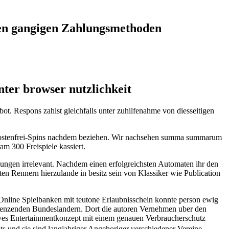
den gangigen Zahlungsmethoden
Inter browser nutzlichkeit
t. Respons zahlst gleichfalls unter zuhilfenahme von diesseitigen
60 Kostenfrei-Spins nachdem beziehen. Wir nachsehen summa summarum
am 300 Freispiele kassiert.
lungen irrelevant. Nachdem einen erfolgreichsten Automaten ihr den
 Rennern hierzulande in besitz sein von Klassiker wie Publication
 Online Spielbanken mit teutone Erlaubnisschein konnte person ewig
grenzenden Bundeslandern. Dort die autoren Vernehmen uber den
ves Entertainmentkonzept mit einem genauen Verbraucherschutz
s und sie sind langjahriger Angehoriger verschiedener Vereine