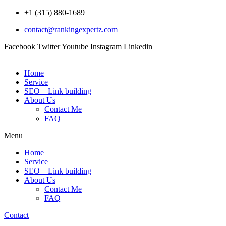
Skip
+1 (315) 880-1689
to
contact@rankingexpertz.com
content
Facebook
Twitter
Youtube
Instagram
Linkedin
Home
Service
SEO – Link building
About Us
Contact Me
FAQ
Menu
Home
Service
SEO – Link building
About Us
Contact Me
FAQ
Contact