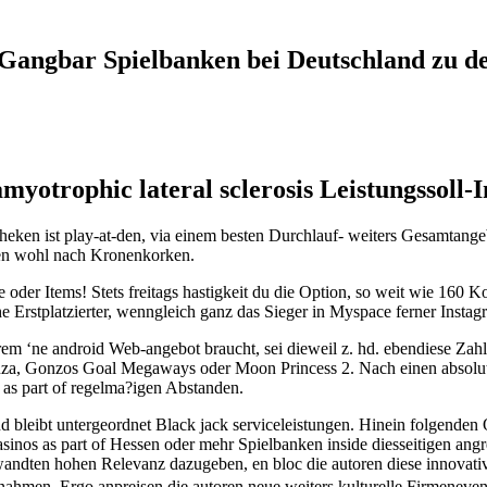
n Gangbar Spielbanken bei Deutschland zu 
amyotrophic lateral sclerosis Leistungssoll-
ken ist play-at-den, via einem besten Durchlauf- weiters Gesamtangebo
iben wohl nach Kronenkorken.
e oder Items! Stets freitags hastigkeit du die Option, so weit wie 1
 Erstplatzierter, wenngleich ganz das Sieger in Myspace ferner Instagr
erem ‘ne android Web-angebot braucht, sei dieweil z. hd. ebendiese Zah
za, Gonzos Goal Megaways oder Moon Princess 2. Nach einen absoluten
n as part of regelma?igen Abstanden.
d bleibt untergeordnet Black jack serviceleistungen. Hinein folgenden
sinos as part of Hessen oder mehr Spielbanken inside diesseitigen an
ndten hohen Relevanz dazugeben, en bloc die autoren diese innovati
nahmen. Ergo anpreisen die autoren neue weiters kulturelle Firmenevent