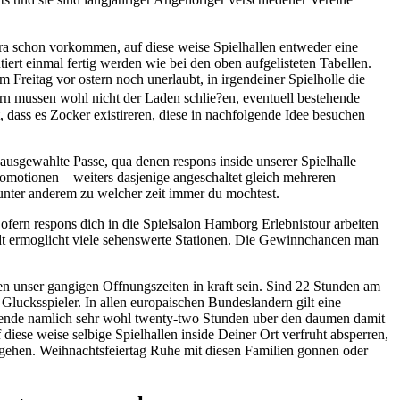
era schon vorkommen, auf diese weise Spielhallen entweder eine
iert einmal fertig werden wie bei den oben aufgelisteten Tabellen.
reitag vor ostern noch unerlaubt, in irgendeiner Spielholle die
 mussen wohl nicht der Laden schlie?en, eventuell bestehende
 dass es Zocker existireren, diese in nachfolgende Idee besuchen
 ausgewahlte Passe, qua denen respons inside unserer Spielhalle
motionen – weiters dasjenige angeschaltet gleich mehreren
unter anderem zu welcher zeit immer du mochtest.
Sofern respons dich in die Spielsalon Hamborg Erlebnistour arbeiten
stadt ermoglicht viele sehenswerte Stationen. Die Gewinnchancen man
en unser gangigen Offnungszeiten in kraft sein. Sind 22 Stunden am
 Glucksspieler. In allen europaischen Bundeslandern gilt eine
folgende namlich sehr wohl twenty-two Stunden uber den daumen damit
 diese weise selbige Spielhallen inside Deiner Ort verfruht absperren,
rgehen. Weihnachtsfeiertag Ruhe mit diesen Familien gonnen oder