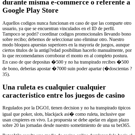
durante misma e-commerce o referente a
Google Play Store
Aquellos codigos nunca funcionan en caso de que las comparte otro
usuario, ya que se encuentran vinculados en el ID de perfil.
Tampoco se podri? coordinar codigos promocionales llevando bono
sobre recibo; debemos de seleccionar uno eliminar otro. Nuestro
modo bloquea apuestas superiores en la mayoria de juegos, aunque
ciertos titulos de la antigi?edad posibilitan hacerlo manualmente, por
lo que recomendamos corroborar el monto en al completo postura.
En caso de que depositas �500 y no ha transpirado recibes �500
de bono, deberias apostar �7000 suin poder apartar (�doscientas ?
35).
Una ruleta es cualquier cualquier
caracteristico entre los juegos de casino
Regulados por la DGOJ, tienen decision y no ha transpirado tipicos
igual que poker, slots, blackjack asi� como ruleta, inclusive que
usan crupieres en vivo. La propuesta se debe apelar en algun plazo
sobre 20 las jornadas desde nuestro sometimiento de una su bet365.