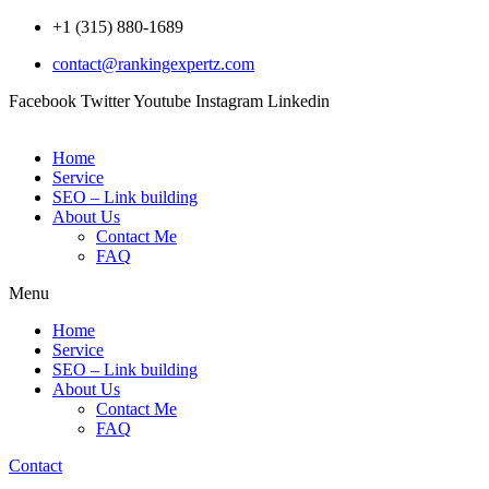
Skip
+1 (315) 880-1689
to
contact@rankingexpertz.com
content
Facebook
Twitter
Youtube
Instagram
Linkedin
Home
Service
SEO – Link building
About Us
Contact Me
FAQ
Menu
Home
Service
SEO – Link building
About Us
Contact Me
FAQ
Contact