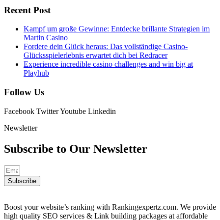
Recent Post
Kampf um große Gewinne: Entdecke brillante Strategien im
Martin Casino
Fordere dein Glück heraus: Das vollständige Casino-
Glücksspielerlebnis erwartet dich bei Redracer
Experience incredible casino challenges and win big at
Playhub
Follow Us
Facebook
Twitter
Youtube
Linkedin
Newsletter
Subscribe to Our
Newsletter
Subscribe
Boost your website’s ranking with Rankingexpertz.com. We provide
high quality SEO services & Link building packages at affordable