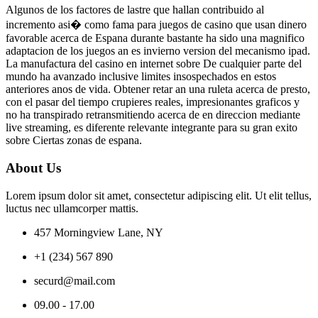
Algunos de los factores de lastre que hallan contribuido al
incremento asi� como fama para juegos de casino que usan dinero
favorable acerca de Espana durante bastante ha sido una magnifico
adaptacion de los juegos an es invierno version del mecanismo ipad.
La manufactura del casino en internet sobre De cualquier parte del
mundo ha avanzado inclusive limites insospechados en estos
anteriores anos de vida. Obtener retar an una ruleta acerca de presto,
con el pasar del tiempo crupieres reales, impresionantes graficos y
no ha transpirado retransmitiendo acerca de en direccion mediante
live streaming, es diferente relevante integrante para su gran exito
sobre Ciertas zonas de espana.
About Us
Lorem ipsum dolor sit amet, consectetur adipiscing elit. Ut elit tellus,
luctus nec ullamcorper mattis.
457 Morningview Lane, NY
+1 (234) 567 890
securd@mail.com
09.00 - 17.00