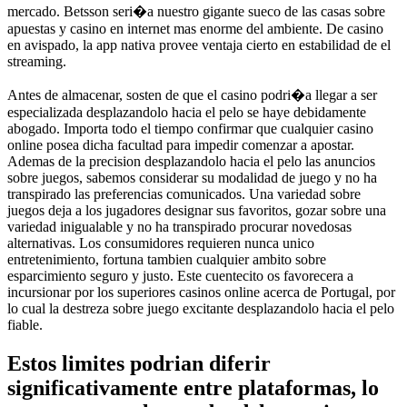
mercado. Betsson seri�a nuestro gigante sueco de las casas sobre
apuestas y casino en internet mas enorme del ambiente. De casino
en avispado, la app nativa provee ventaja cierto en estabilidad de el
streaming.
Antes de almacenar, sosten de que el casino podri�a llegar a ser
especializada desplazandolo hacia el pelo se haye debidamente
abogado. Importa todo el tiempo confirmar que cualquier casino
online posea dicha facultad para impedir comenzar a apostar.
Ademas de la precision desplazandolo hacia el pelo las anuncios
sobre juegos, sabemos considerar su modalidad de juego y no ha
transpirado las preferencias comunicados. Una variedad sobre
juegos deja a los jugadores designar sus favoritos, gozar sobre una
variedad inigualable y no ha transpirado procurar novedosas
alternativas. Los consumidores requieren nunca unico
entretenimiento, fortuna tambien cualquier ambito sobre
esparcimiento seguro y justo. Este cuentecito os favorecera a
incursionar por los superiores casinos online acerca de Portugal, por
lo cual la destreza sobre juego excitante desplazandolo hacia el pelo
fiable.
Estos limites podrian diferir
significativamente entre plataformas, lo