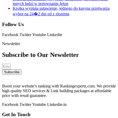
innych ludzi w porownaniu Jeton
Krotka wyplata ustawienie, jednego do kasyna przetwarza
wybor na 24�2 dni od z zlozenia
Follow Us
Facebook
Twitter
Youtube
Linkedin
Newsletter
Subscribe to Our
Newsletter
Subscribe
Boost your website’s ranking with Rankingexpertz.com. We provide
high quality SEO services & Link building packages at affordable
price with result guarantee.
Facebook
Twitter
Youtube
Linkedin-in
Get In Touch