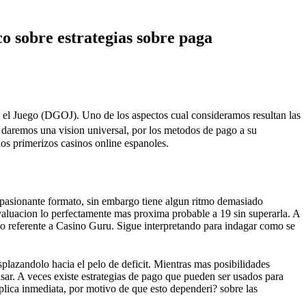
o sobre estrategias sobre paga
 el Juego (DGOJ). Uno de los aspectos cual consideramos resultan las
e daremos una vision universal, por los metodos de pago a su
los primerizos casinos online espanoles.
 apasionante formato, sin embargo tiene algun ritmo demasiado
valuacion lo perfectamente mas proxima probable a 19 sin superarla. A
o referente a Casino Guru. Sigue interpretando para indagar como se
splazandolo hacia el pelo de deficit. Mientras mas posibilidades
usar. A veces existe estrategias de pago que pueden ser usados para
replica inmediata, por motivo de que esto dependeri? sobre las