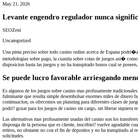
May 21, 2026
Levante engendro regulador nunca significa
SEOZeni
Uncategorized
Una pinta preciso sobre todo casino online acerca de Espana podri�a
metodologias sobre pago, la cuantia sobre cotas de juegos asi� como s
disposicion hasta las juegos y no ha transpirado bonos cual se poseen,
Se puede lucro favorable arriesgando men
Es algunos de los juegos sobre casino mas profusamente tradicionales
fulminante que resulta simple desembolsar enormes miles de dinero fa
continuacion, os ofrecemos un planning para diferentes clases de jue
podri? gozar para los juegos de casino sin cargo, sin liberar siquiera
Las alternativas mas profusamente usadas del casino son los transferen
disponga de la persona que es cliente, inscribiri? vuelve agradable cu
retiros, no obstante no con el fin de depositos y no ha transpirado al 
solicitudes.