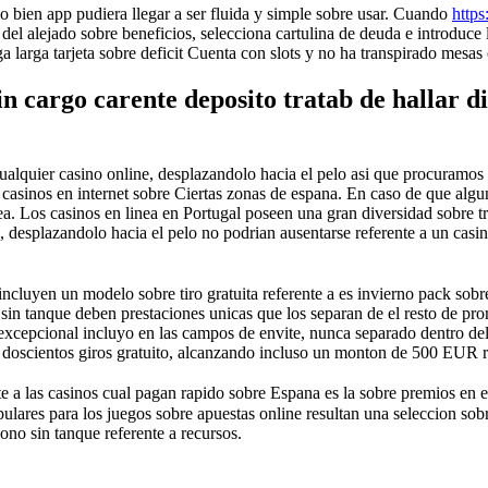
 o bien app pudiera llegar a ser fluida y simple sobre usar. Cuando
https
o del alejado sobre beneficios, selecciona cartulina de deuda e introduc
larga tarjeta sobre deficit Cuenta con slots y no ha transpirado mesas
sin cargo carente deposito tratab de hallar 
alquier casino online, desplazandolo hacia el pelo asi que procuramos 
asinos en internet sobre Ciertas zonas de espana. En caso de que algun
ea. Los casinos en linea en Portugal poseen una gran diversidad sobre tr
, desplazandolo hacia el pelo no podrian ausentarse referente a un casino
ncluyen un modelo sobre tiro gratuita referente a es invierno pack sobre
o sin tanque deben prestaciones unicas que los separan de el resto de pr
a excepcional incluyo en las campos de envite, nunca separado dentro 
 doscientos giros gratuito, alcanzando incluso un monton de 500 EUR r
e a las casinos cual pagan rapido sobre Espana es la sobre premios en ex
ulares para los juegos sobre apuestas online resultan una seleccion sobr
no sin tanque referente a recursos.