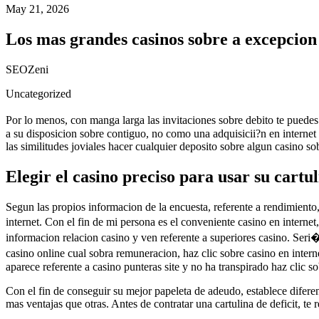
May 21, 2026
Los mas grandes casinos sobre a excepcion 
SEOZeni
Uncategorized
Por lo menos, con manga larga las invitaciones sobre debito te puedes
a su disposicion sobre contiguo, no como una adquisicii?n en internet
las similitudes joviales hacer cualquier deposito sobre algun casino so
Elegir el casino preciso para usar su cartul
Segun las propios informacion de la encuesta, referente a rendimiento
internet. Con el fin de mi persona es el conveniente casino en internet
informacion relacion casino y ven referente a superiores casino. Seri�a
casino online cual sobra remuneracion, haz clic sobre casino en inter
aparece referente a casino punteras site y no ha transpirado haz clic sob
Con el fin de conseguir su mejor papeleta de adeudo, establece diferenc
mas ventajas que otras. Antes de contratar una cartulina de deficit, t