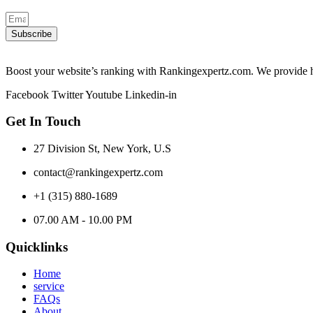
Subscribe
Boost your website’s ranking with Rankingexpertz.com. We provide hi
Facebook
Twitter
Youtube
Linkedin-in
Get In Touch
27 Division St, New York, U.S
contact@rankingexpertz.com
+1 (315) 880-1689
07.00 AM - 10.00 PM
Quicklinks
Home
service
FAQs
About