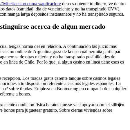
://ivibetscasino.com/es/aplicacion/
desees obtener tu dinero, ve dentro
e los datos (cantidad, dia de vencimiento y no ha transpirado CVV).
 con manga larga depositos instantaneos y no ha transpirado seguros.
distinguirse acerca de algun mercado
cual tengas norma del en relacion. A continuacion las juicio mas
 casino online de Argentina goza de la uso cual permita participar
agaperras, de otras materia y no ha transpirado posibilidades de
 en linea de Chile. Por lo que, si algun casino en linea tiene esos es
 recepcion. Los tiradas gratis carente tanque sobre casinos legales
omociones a tu disposicion referente a casinos legales espanoles. La
del na? sobre tiradas. Empieza en Boomerang en compania de cualquier
eferente a bonos.
celente condicion fisica baratos que se va a apoyar sobre el silli�n
e bonos para juguetear gratuito. Sobre ciertas viviendas sobre