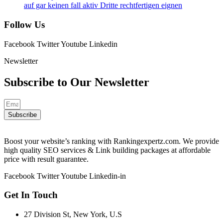
auf gar keinen fall aktiv Dritte rechtfertigen eignen
Follow Us
Facebook
Twitter
Youtube
Linkedin
Newsletter
Subscribe to Our
Newsletter
Subscribe
Boost your website’s ranking with Rankingexpertz.com. We provide
high quality SEO services & Link building packages at affordable
price with result guarantee.
Facebook
Twitter
Youtube
Linkedin-in
Get In Touch
27 Division St, New York, U.S