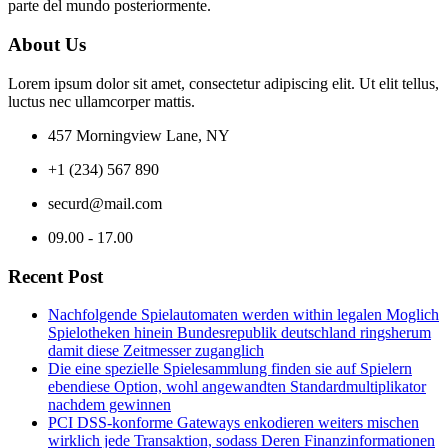
parte del mundo posteriormente.
About Us
Lorem ipsum dolor sit amet, consectetur adipiscing elit. Ut elit tellus,
luctus nec ullamcorper mattis.
457 Morningview Lane, NY
+1 (234) 567 890
securd@mail.com
09.00 - 17.00
Recent Post
Nachfolgende Spielautomaten werden within legalen Moglich
Spielotheken hinein Bundesrepublik deutschland ringsherum
damit diese Zeitmesser zuganglich
Die eine spezielle Spielesammlung finden sie auf Spielern
ebendiese Option, wohl angewandten Standardmultiplikator
nachdem gewinnen
PCI DSS-konforme Gateways enkodieren weiters mischen
wirklich jede Transaktion, sodass Deren Finanzinformationen