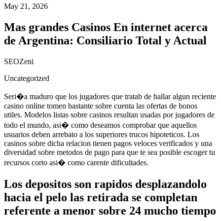
May 21, 2026
Mas grandes Casinos En internet acerca
de Argentina: Consiliario Total y Actual
SEOZeni
Uncategorized
Seri�a maduro que los jugadores que tratab de hallar algun reciente
casino online tomen bastante sobre cuenta las ofertas de bonos
utiles. Modelos listas sobre casinos resultan usadas por jugadores de
todo el mundo, asi� como deseamos comprobar que aquellos
usuarios deben arrebato a los superiores trucos hipoteticos. Los
casinos sobre dicha relacion tienen pagos veloces verificados y una
diversidad sobre metodos de pago para que te sea posible escoger tu
recursos corto asi� como carente dificultades.
Los depositos son rapidos desplazandolo
hacia el pelo las retirada se completan
referente a menor sobre 24 mucho tiempo