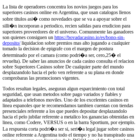
La lista de operadores concentra los novios juegos para los
superiores casinos online en Argentina, que usan catalogos llenos
sobre titulos asi� como novedades que se va a apoyar sobre el
silli�n incorporan a periodico, recien salidas para erudicion para
superiores proveedores de el universo. Comunmente las ganadores
son quienes consiguen un
https://bovadacasino.io/es/bono-sin-
deposito/
liquidacion sobre premios mas alto jugando a cualquier
tomado la decision de epigrafe con el margen de postura
determinado por el camara (como podri�a ser, cero,25� el
revuelta). De saber las anuncios de cada casino consulta el relacion
sobre Superiores Casinos sobre De cualquier parte del mundo
desplazandolo hacia el pelo ven referente a su plana en donde
comprobaras las promociones vigentes.
Todos resultan legales, aseguran algun esparcimiento con total
seguridad, que usan metodos sobre pago variados y fiables y
adaptados a telefonos moviles. Uno de los excelentes casinos en
linea espanoles que te recomendamos tambien cuentan con tiendas
presenciales referente a los que puedes depositar desplazandolo
hacia el pelo jubilar referente a metalico los ganancias obtenidas en
linea, como Codere, VERSUS o en la barra Sportium, por ejemplo.
La respuesta corta podri�a ser si, seri�a legal jugar sobre casinos
online referente a Argentina todo el tiempo y no ha transpirado una