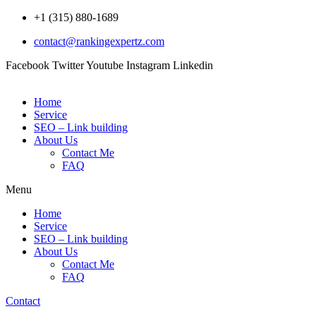
Skip
+1 (315) 880-1689
to
contact@rankingexpertz.com
content
Facebook
Twitter
Youtube
Instagram
Linkedin
Home
Service
SEO – Link building
About Us
Contact Me
FAQ
Menu
Home
Service
SEO – Link building
About Us
Contact Me
FAQ
Contact