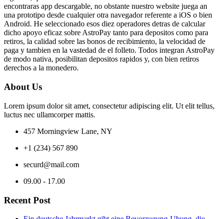
encontraras app descargable, no obstante nuestro website juega an
una prototipo desde cualquier otra navegador referente a iOS o bien
Android. He seleccionado esos diez operadores detras de calcular
dicho apoyo eficaz sobre AstroPay tanto para depositos como para
retiros, la calidad sobre las bonos de recibimiento, la velocidad de
paga y tambien en la vastedad de el folleto. Todos integran AstroPay
de modo nativa, posibilitan depositos rapidos y, con bien retiros
derechos a la monedero.
About Us
Lorem ipsum dolor sit amet, consectetur adipiscing elit. Ut elit tellus,
luctus nec ullamcorper mattis.
457 Morningview Lane, NY
+1 (234) 567 890
securd@mail.com
09.00 - 17.00
Recent Post
Ein deutsche Jahrmarkt gibt eine Bevorzugung-Ubung, die