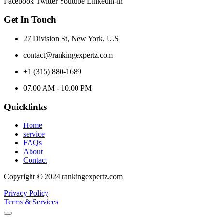
Facebook
Twitter
Youtube
Linkedin-in
Get In Touch
27 Division St, New York, U.S
contact@rankingexpertz.com
+1 (315) 880-1689
07.00 AM - 10.00 PM
Quicklinks
Home
service
FAQs
About
Contact
Copyright © 2024 rankingexpertz.com
Privacy Policy
Terms & Services