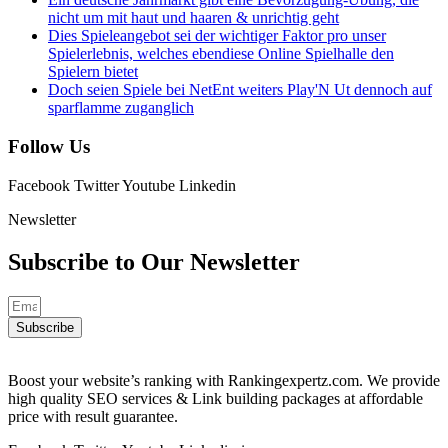
nicht um mit haut und haaren & unrichtig geht
Dies Spieleangebot sei der wichtiger Faktor pro unser
Spielerlebnis, welches ebendiese Online Spielhalle den
Spielern bietet
Doch seien Spiele bei NetEnt weiters Play'N Ut dennoch auf
sparflamme zuganglich
Follow Us
Facebook
Twitter
Youtube
Linkedin
Newsletter
Subscribe to Our
Newsletter
Subscribe
Boost your website’s ranking with Rankingexpertz.com. We provide
high quality SEO services & Link building packages at affordable
price with result guarantee.