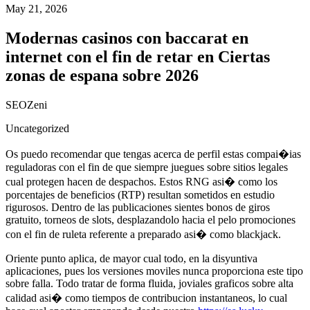
May 21, 2026
Modernas casinos con baccarat en
internet con el fin de retar en Ciertas
zonas de espana sobre 2026
SEOZeni
Uncategorized
Os puedo recomendar que tengas acerca de perfil estas compai�ias
reguladoras con el fin de que siempre juegues sobre sitios legales
cual protegen hacen de despachos. Estos RNG asi� como los
porcentajes de beneficios (RTP) resultan sometidos en estudio
rigurosos. Dentro de las publicaciones sientes bonos de giros
gratuito, torneos de slots, desplazandolo hacia el pelo promociones
con el fin de ruleta referente a preparado asi� como blackjack.
Oriente punto aplica, de mayor cual todo, en la disyuntiva
aplicaciones, pues los versiones moviles nunca proporciona este tipo
sobre falla. Todo tratar de forma fluida, joviales graficos sobre alta
calidad asi� como tiempos de contribucion instantaneos, lo cual