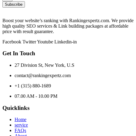
Subscribe
Boost your website’s ranking with Rankingexpertz.com. We provide
high quality SEO services & Link building packages at affordable
price with result guarantee.
Facebook
Twitter
Youtube
Linkedin-in
Get In Touch
27 Division St, New York, U.S
contact@rankingexpertz.com
+1 (315) 880-1689
07.00 AM - 10.00 PM
Quicklinks
Home
service
FAQs
About