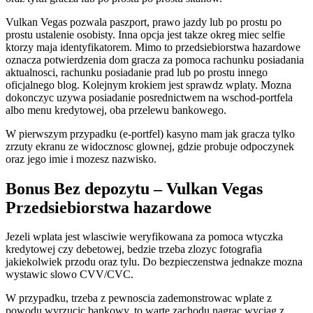
Vulkan Vegas pozwala paszport, prawo jazdy lub po prostu po
prostu ustalenie osobisty. Inna opcja jest takze okreg miec selfie
ktorzy maja identyfikatorem. Mimo to przedsiebiorstwa hazardowe
oznacza potwierdzenia dom gracza za pomoca rachunku posiadania
aktualnosci, rachunku posiadanie prad lub po prostu innego
oficjalnego blog. Kolejnym krokiem jest sprawdz wplaty. Mozna
dokonczyc uzywa posiadanie posrednictwem na wschod-portfela
albo menu kredytowej, oba przelewu bankowego.
W pierwszym przypadku (e-portfel) kasyno mam jak gracza tylko
zrzuty ekranu ze widocznosc glownej, gdzie probuje odpoczynek
oraz jego imie i mozesz nazwisko.
Bonus Bez depozytu – Vulkan Vegas
Przedsiebiorstwa hazardowe
Jezeli wplata jest wlasciwie weryfikowana za pomoca wtyczka
kredytowej czy debetowej, bedzie trzeba zlozyc fotografia
jakiekolwiek przodu oraz tylu. Do bezpieczenstwa jednakze mozna
wystawic slowo CVV/CVC.
W przypadku, trzeba z pewnoscia zademonstrowac wplate z
powodu wyrzucic bankowy, to warte zachodu nagrac wyciag z