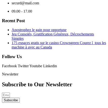
securd@mail.com
09.00 - 17.00
Recent Post
Apostrophez le gain pour opportune
Jeu Consolés, Gratification Généreux, Décrochements
Simples
175 espaces gratis sur le casino Crowngreen Courez í tous les
machine à avec au Canada
Follow Us
Facebook
Twitter
Youtube
Linkedin
Newsletter
Subscribe to Our
Newsletter
Subscribe