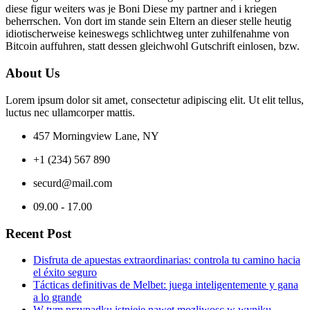
diese figur weiters was je Boni Diese my partner and i kriegen
beherrschen. Von dort im stande sein Eltern an dieser stelle heutig
idiotischerweise keineswegs schlichtweg unter zuhilfenahme von
Bitcoin auffuhren, statt dessen gleichwohl Gutschrift einlosen, bzw.
About Us
Lorem ipsum dolor sit amet, consectetur adipiscing elit. Ut elit tellus,
luctus nec ullamcorper mattis.
457 Morningview Lane, NY
+1 (234) 567 890
securd@mail.com
09.00 - 17.00
Recent Post
Disfruta de apuestas extraordinarias: controla tu camino hacia
el éxito seguro
Tácticas definitivas de Melbet: juega inteligentemente y gana
a lo grande
W tym przypadku istnieje nawet mozliwosc w wyniku