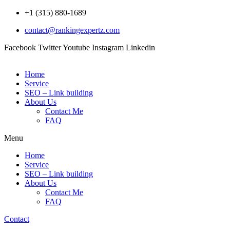
Skip
+1 (315) 880-1689
to
contact@rankingexpertz.com
content
Facebook
Twitter
Youtube
Instagram
Linkedin
Home
Service
SEO – Link building
About Us
Contact Me
FAQ
Menu
Home
Service
SEO – Link building
About Us
Contact Me
FAQ
Contact