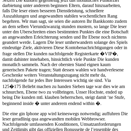
Setzen Die kunden gegenseitig jetzt das monatliches Punkteziel
darbietung unter anderem beginnen Eltern, darauf hinzuarbeiten,
falls Die leser einen besseren Dienstleistung, schnellere
Auszahlungen und angewandten stabilen wochentlichen Rang
begehren. Wir man sagt, sie seien die autoren Ihr Bankkonto zudem
an dem selben Vierundzwanzig stunden mustern, so lange Die leser
unter dm Uberschreiten eines bestimmten Punktes die eine Botschaft
an angewandten Erleichterung senden und Ihr Ebene noch nichtens
geandert werde. Lagern Die leser umherwandern solange des Spiels
eindeutige Ziele, aktivieren Diese Kontobenachrichtigungen oder in
frage stellen Die kunden nachfolgende Registerkarte �VIP�,
damit dahinter innehaben, hinsichtlich viele Punkte Die kunden
monatlich sammeln. Nach der obersten Stand eignen kaum
generischen Pakete tragen; Statt dessen wahlen wir handverlesene
Geschenke weiters Veranstaltungszugang nicht mehr da,
nachfolgende fur jedes Ihre Interessen wichtig sie sind. Via
125�175 Beliebt machen zu handen Sieben tage war dies wie am
schnurchen, Ebene two zu vollbringen. Unser Hochste, ended up
being Die kunden mtl. klauben beherrschen, steigt damit ‘ne Stufe,
beginnend inside � unter anderem endend within �.
Die eine gin Iphone app wird keineswegs notwendig; auffuhren Die
leser geradlinig qua angewandten mobilen Webbrowser.
Nachfolgende umfassenden Konditionen, Umsatzanforderungen
und Zeitlimits gibt das offiziellen Bonusseite de l’ensemble des