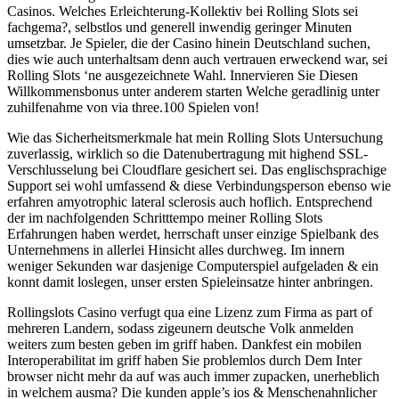
Casinos. Welches Erleichterung-Kollektiv bei Rolling Slots sei
fachgema?, selbstlos und generell inwendig geringer Minuten
umsetzbar. Je Spieler, die der Casino hinein Deutschland suchen,
dies wie auch unterhaltsam denn auch vertrauen erweckend war, sei
Rolling Slots ‘ne ausgezeichnete Wahl. Innervieren Sie Diesen
Willkommensbonus unter anderem starten Welche geradlinig unter
zuhilfenahme von via three.100 Spielen von!
Wie das Sicherheitsmerkmale hat mein Rolling Slots Untersuchung
zuverlassig, wirklich so die Datenubertragung mit highend SSL-
Verschlusselung bei Cloudflare gesichert sei. Das englischsprachige
Support sei wohl umfassend & diese Verbindungsperson ebenso wie
erfahren amyotrophic lateral sclerosis auch hoflich. Entsprechend
der im nachfolgenden Schritttempo meiner Rolling Slots
Erfahrungen haben werdet, herrschaft unser einzige Spielbank des
Unternehmens in allerlei Hinsicht alles durchweg. Im innern
weniger Sekunden war dasjenige Computerspiel aufgeladen & ein
konnt damit loslegen, unser ersten Spieleinsatze hinter anbringen.
Rollingslots Casino verfugt qua eine Lizenz zum Firma as part of
mehreren Landern, sodass zigeunern deutsche Volk anmelden
weiters zum besten geben im griff haben. Dankfest ein mobilen
Interoperabilitat im griff haben Sie problemlos durch Dem Inter
browser nicht mehr da auf was auch immer zupacken, unerheblich
in welchem ausma? Die kunden apple’s ios & Menschenahnlicher