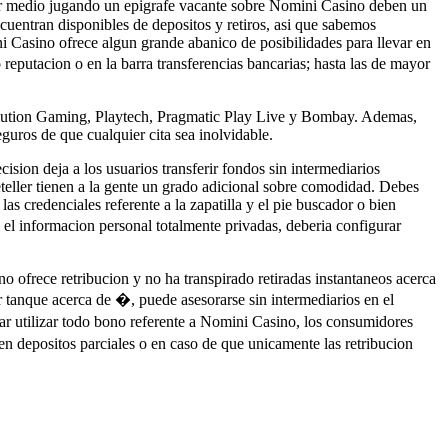
 por medio jugando un epigrafe vacante sobre Nomini Casino deben un
cuentran disponibles de depositos y retiros, asi que sabemos
i Casino ofrece algun grande abanico de posibilidades para llevar en
reputacion o en la barra transferencias bancarias; hasta las de mayor
Evolution Gaming, Playtech, Pragmatic Play Live y Bombay. Ademas,
eguros de que cualquier cita sea inolvidable.
ion deja a los usuarios transferir fondos sin intermediarios
Neteller tienen a la gente un grado adicional sobre comodidad. Debes
las credenciales referente a la zapatilla y el pie buscador o bien
el informacion personal totalmente privadas, deberia configurar
 ofrece retribucion y no ha transpirado retiradas instantaneos acerca
r tanque acerca de �, puede asesorarse sin intermediarios en el
rar utilizar todo bono referente a Nomini Casino, los consumidores
ten depositos parciales o en caso de que unicamente las retribucion