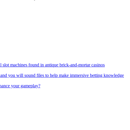
al slot machines found in antique brick-and-mortar casinos
 and you will sound files to help make immersive betting knowledge
nhance your gameplay?