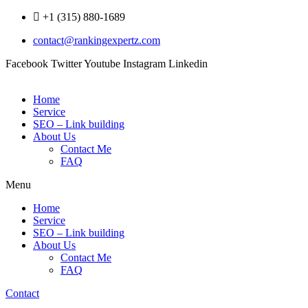
Skip
+1 (315) 880-1689
to
contact@rankingexpertz.com
content
Facebook
Twitter
Youtube
Instagram
Linkedin
Home
Service
SEO – Link building
About Us
Contact Me
FAQ
Menu
Home
Service
SEO – Link building
About Us
Contact Me
FAQ
Contact