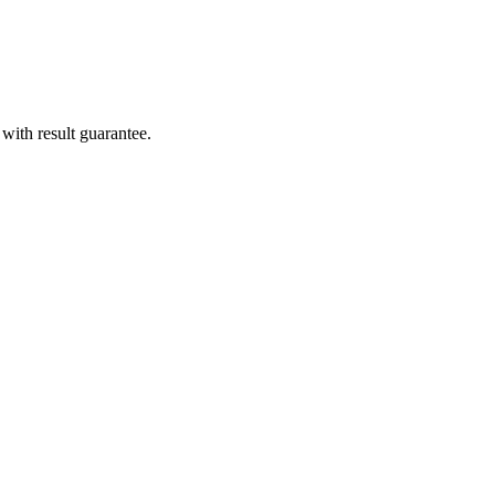
with result guarantee.