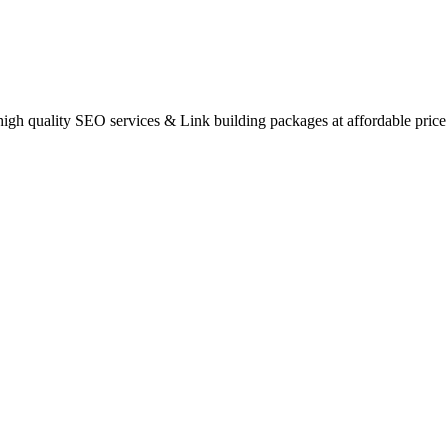
gh quality SEO services & Link building packages at affordable price 