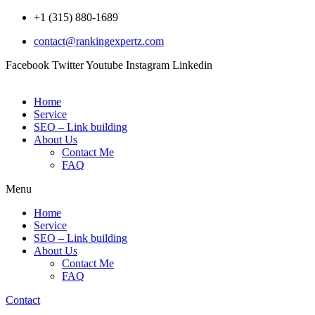
Skip
+1 (315) 880-1689
to
contact@rankingexpertz.com
content
Facebook
Twitter
Youtube
Instagram
Linkedin
Home
Service
SEO – Link building
About Us
Contact Me
FAQ
Menu
Home
Service
SEO – Link building
About Us
Contact Me
FAQ
Contact