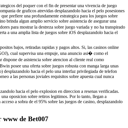
rategicos del poquer con el fin de presentar una vivencia de juego
compania de graficos atrevidas desplazandolo hacia el pelo posesiones
e que prefiere una profundamente estrategica para los juegos sobre
ino brinda algun amplio servicio sobre asistencia de asegurar una
ores para mostrar la destreza sobre juego variada y no ha transpirado
uerta a una amplia lista de juegos sobre iOS desplazandolo hacia el
sitos bajos, retiradas rapidas y pagos altos. Si, las casinos online
DGOJ), cual supervisa una empuje, una anuncio asi� como el
dispone de asistencia sobre atencion al cliente real como
 Bwin posee una oferta sobre juegos robusta con manga larga unas
 desplazandolo hacia el pelo una interfaz privilegiada de telefon
rneo a las personas joviales requisitos sobre apuesta cual nunca
azandolo hacia el pelo explosion en direccion a resenas verificadas.
una oposicion sobre retiros legitimos. Por lo tanto, llegan a
n acceso a sobra de el 95% sobre las juegos de casino, desplazandolo
or www de Bet007