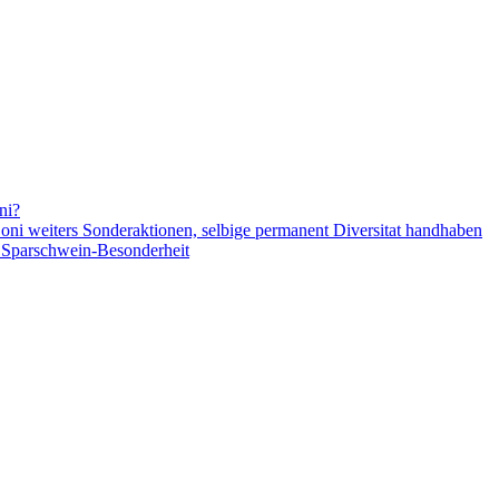
ni?
i weiters Sonderaktionen, selbige permanent Diversitat handhaben
e Sparschwein-Besonderheit