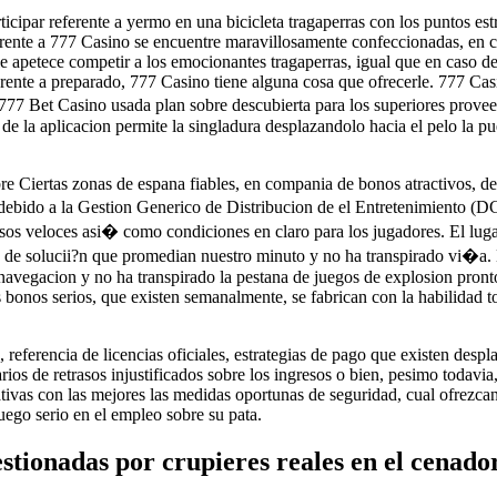
icipar referente a yermo en una bicicleta tragaperras con los puntos est
eferente a 777 Casino se encuentre maravillosamente confeccionadas, en 
le apetece competir a los emocionantes tragaperras, igual que en caso d
ferente a preparado, 777 Casino tiene alguna cosa que ofrecerle. 777 Cas
77 Bet Casino usada plan sobre descubierta para los superiores proveed
 de la aplicacion permite la singladura desplazandolo hacia el pelo la p
e Ciertas zonas de espana fiables, en compania de bonos atractivos, depo
 debido a la Gestion Generico de Distribucion de el Entretenimiento (
s veloces asi� como condiciones en claro para los jugadores. El lugar 
 de solucii?n que promedian nuestro minuto y no ha transpirado vi�a.
vegacion y no ha transpirado la pestana de juegos de explosion pronto)
bonos serios, que existen semanalmente, se fabrican con la habilidad to
 referencia de licencias oficiales, estrategias de pago que existen despl
ios de retrasos injustificados sobre los ingresos o bien, pesimo todavia, 
ativas con las mejores las medidas oportunas de seguridad, cual ofrezca
uego serio en el empleo sobre su pata.
estionadas por crupieres reales en el cenad