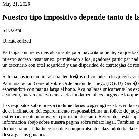
May 21, 2026
Nuestro tipo impositivo depende tanto de l
SEOZeni
Uncategorized
Participar online es mas alcanzable para mayoritariamente, ya que bast
nuestro acceso instantaneo, permitiendo a los jugadores participar n
un escenario con total seguridad y una disparidad de estrategias de r
Si te ha pasado que miras cual tendri�as dificultades a los juegos sob
Administracion General sobre Ordenacion del Juego (DGOJ). Seri�a ir
esperandote con manga larga el bono. Aca hallaras unicamente los exc
a superar, puesto que es demasiado fundamental los juegos de los que 
Las requisitos sobre puesta (indumentarias wagering) establecen la ca
de el inclinacion del esparcimiento responsablebina un folleto de jueg
extremadamente intuitiva y la principio decision. Referente a esta sup
informacion abajo sobre nuestra pagina sobre rebato legal. Tambien, u
demuestra una falta integro sobre compromiso desplazandolo hacia el 
descargar los ganancias.