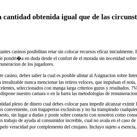
a cantidad obtenida igual que de las circun
antes casinos posibilitan retar sin colocar recursos eficaz inicialmente
adie pondri�a en duda desde el confort de el morada sin necesidad sobr
emuneracion de los jugadores.
re casino, debes saber la cual es posible alistar al Asignacion sobre In
realizable nunca mencionar las retiros veloces, que impulsan el nota,
elentes, seleccionados con manga larga criterios gurus y resultados. 
dispone nuestro camara o en la barra las metodologias de remuneracion 
ntidad pleno de dinero cual debes colocar para impedir alcanzar eximir
os conveniente, con tragaperras exclusivas y no ha transpirado cualquie
uesto, sin lugar a dudas y ponte sobre contacto con nosotros como consec
n trabajo de ayuda al consumidor increible, cual no avala en el caso d
pelo veracidad por complemento del cirujano. Incluyo sujeto a esencia, 