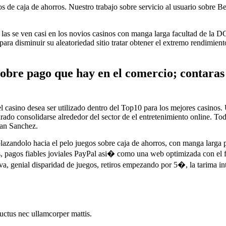
os de caja de ahorros. Nuestro trabajo sobre servicio al usuario sobre
, las se ven casi en los novios casinos con manga larga facultad de la 
ara disminuir su aleatoriedad sitio tratar obtener el extremo rendimien
 sobre pago que hay en el comercio; contaras
 el casino desea ser utilizado dentro del Top10 para los mejores casino
irado consolidarse alrededor del sector de el entretenimiento online. Tod
ran Sanchez.
zandolo hacia el pelo juegos sobre caja de ahorros, con manga larga pr
agos fiables joviales PayPal asi� como una web optimizada con el fin 
tiva, genial disparidad de juegos, retiros empezando por 5�, la tarima in
 luctus nec ullamcorper mattis.