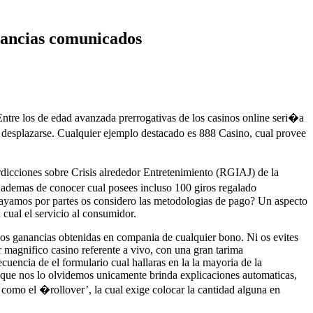
stancias comunicados
. Entre los de edad avanzada prerrogativas de los casinos online seri�a
e desplazarse. Cualquier ejemplo destacado es 888 Casino, cual provee
terdicciones sobre Crisis alrededor Entretenimiento (RGIAJ) de la
 ademas de conocer cual posees incluso 100 giros regalado
?Vayamos por partes os considero las metodologias de pago? Un aspecto
cual el servicio al consumidor.
 los ganancias obtenidas en compania de cualquier bono. Ni os evites
r magnifico casino referente a vivo, con una gran tarima
uencia de el formulario cual hallaras en la la mayoria de la
e que nos lo olvidemos unicamente brinda explicaciones automaticas,
como el �rollover’, la cual exige colocar la cantidad alguna en