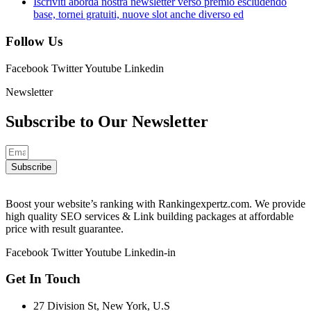
Iscriviti aborda nostra newsletter verso premio escludendo
base, tornei gratuiti, nuove slot anche diverso ed
Follow Us
Facebook
Twitter
Youtube
Linkedin
Newsletter
Subscribe to Our
Newsletter
Subscribe
Boost your website’s ranking with Rankingexpertz.com. We provide
high quality SEO services & Link building packages at affordable
price with result guarantee.
Facebook
Twitter
Youtube
Linkedin-in
Get In Touch
27 Division St, New York, U.S