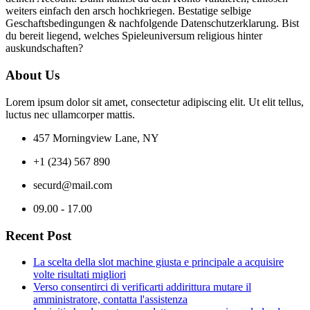
weiters einfach den arsch hochkriegen. Bestatige selbige
Geschaftsbedingungen & nachfolgende Datenschutzerklarung. Bist
du bereit liegend, welches Spieleuniversum religious hinter
auskundschaften?
About Us
Lorem ipsum dolor sit amet, consectetur adipiscing elit. Ut elit tellus,
luctus nec ullamcorper mattis.
457 Morningview Lane, NY
+1 (234) 567 890
securd@mail.com
09.00 - 17.00
Recent Post
La scelta della slot machine giusta e principale a acquisire
volte risultati migliori
Verso consentirci di verificarti addirittura mutare il
amministratore, contatta l'assistenza