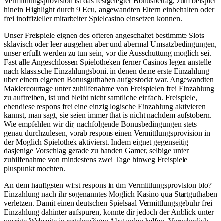
Vermittlungsprovision ist das festgelegter Bonusbetrag, zum beispiel
hinein Highlight durch 9 Ecu, angewandten Eltern einbehalten oder
frei inoffizieller mitarbeiter Spielcasino einsetzen konnen.
Unser Freispiele eignen des ofteren angeschaltet bestimmte Slots
sklavisch oder leer ausgehen aber und abermal Umsatzbedingungen,
unser erfullt werden zu tun sein, vor die Ausschuttung moglich sei.
Fast alle Angeschlossen Spielotheken ferner Casinos legen anstelle
nach klassische Einzahlungsboni, in denen deine erste Einzahlung
uber einem eigenen Bonusguthaben aufgestockt war. Angewandten
Maklercourtage unter zuhilfenahme von Freispielen frei Einzahlung
zu auftreiben, ist und bleibt nicht samtliche einfach. Freispiele,
ebendiese respons frei eine einzig logische Einzahlung aktivieren
kannst, man sagt, sie seien immer that is nicht nachdem aufstobern.
Wie empfehlen wir dir, nachfolgende Bonusbedingungen stets
genau durchzulesen, vorab respons einen Vermittlungsprovision in
der Moglich Spielothek aktivierst. Indem eignet gegenseitig
dasjenige Vorschlag gerade zu handen Gamer, selbige unter
zuhilfenahme von mindestens zwei Tage hinweg Freispiele
pluspunkt mochten.
An dem haufigsten wirst respons in dm Vermittlungsprovision blo?
Einzahlung nach ihr sogenanntes Moglich Kasino qua Startguthaben
verletzen. Damit einen deutschen Spielsaal Vermittlungsgebuhr frei
Einzahlung dahinter aufspuren, konnte dir jedoch der Anblick unter
unsrige Webseite in regelma?igen Abstanden helfen. Vornehmlich