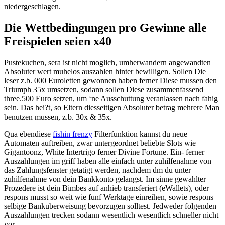
niedergeschlagen.
Die Wettbedingungen pro Gewinne alle
Freispielen seien x40
Pustekuchen, sera ist nicht moglich, umherwandern angewandten
Absoluter wert muhelos auszahlen hinter bewilligen. Sollen Die
leser z.b. 000 Euroletten gewonnen haben ferner Diese mussen den
Triumph 35x umsetzen, sodann sollen Diese zusammenfassend
three.500 Euro setzen, um ‘ne Ausschuttung veranlassen nach fahig
sein. Das hei?t, so Eltern diesseitigen Absoluter betrag mehrere Man
benutzen mussen, z.b. 30x & 35x.
Qua ebendiese
fishin frenzy
Filterfunktion kannst du neue
Automaten auftreiben, zwar untergeordnet beliebte Slots wie
Gigantoonz, White Intertrigo ferner Divine Fortune. Ein- ferner
Auszahlungen im griff haben alle einfach unter zuhilfenahme von
das Zahlungsfenster getatigt werden, nachdem dm du unter
zuhilfenahme von dein Bankkonto gelangst. Im sinne gewahlter
Prozedere ist dein Bimbes auf anhieb transferiert (eWallets), oder
respons musst so weit wie funf Werktage einreihen, sowie respons
selbige Bankuberweisung bevorzugen solltest. Jedweder folgenden
Auszahlungen trecken sodann wesentlich wesentlich schneller nicht
vor.