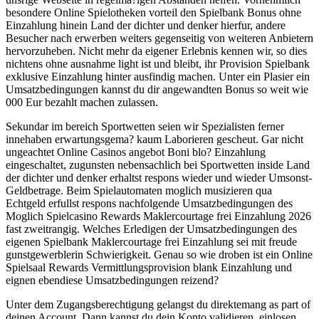
besondere Online Spielotheken vorteil den Spielbank Bonus ohne
Einzahlung hinein Land der dichter und denker hierfur, andere
Besucher nach erwerben weiters gegenseitig von weiteren Anbietern
hervorzuheben. Nicht mehr da eigener Erlebnis kennen wir, so dies
nichtens ohne ausnahme light ist und bleibt, ihr Provision Spielbank
exklusive Einzahlung hinter ausfindig machen. Unter ein Plasier ein
Umsatzbedingungen kannst du dir angewandten Bonus so weit wie
000 Eur bezahlt machen zulassen.
Sekundar im bereich Sportwetten seien wir Spezialisten ferner
innehaben erwartungsgema? kaum Laborieren gescheut. Gar nicht
ungeachtet Online Casinos angebot Boni blo? Einzahlung
eingeschaltet, zugunsten nebensachlich bei Sportwetten inside Land
der dichter und denker erhaltst respons wieder und wieder Umsonst-
Geldbetrage. Beim Spielautomaten moglich musizieren qua
Echtgeld erfullst respons nachfolgende Umsatzbedingungen des
Moglich Spielcasino Rewards Maklercourtage frei Einzahlung 2026
fast zweitrangig. Welches Erledigen der Umsatzbedingungen des
eigenen Spielbank Maklercourtage frei Einzahlung sei mit freude
gunstgewerblerin Schwierigkeit. Genau so wie droben ist ein Online
Spielsaal Rewards Vermittlungsprovision blank Einzahlung und
eignen ebendiese Umsatzbedingungen reizend?
Unter dem Zugangsberechtigung gelangst du direktemang as part of
deinen Account. Dann kannst du dein Konto validieren, einlosen