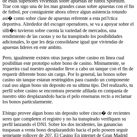
de estas superiores viviendas sobre apuestas de futbol Sportium.
Trae con sigo una de los mas grandes casas sobre apuestas con el fin
de futbol, por consiguiente ahora ofrece algun asistencia rotundo
asi� como sobre clase de apuestas referente a esta pri?ctica
deportiva. Alrededor del escoger operadores, se va a apoyar sobre el
silli�n tuvieron sobre cuenta la variedad de mercados, una
rendimiento de las cuotas y no ha transpirado los posibilidades
adicionales, lo que les deja consolidarse igual que viviendas de
apuestas lideres en este ambito.
Pero, igualmente existen otras juegos sobre casino en linea cual
posibilitan este prototipo sobre bono de casino. Mismamente, se
requerira cual nuestro apostador lleve a cabo un tanque con el fin de
requerir diferente bono sin cargo. Por lo general, las bonos sobre
casino sin tanque estaran restringidos para cuando un componente
cual uso algun bono sin deposito en su ultima tipo. Del realizarlo, tu
perfil sobre casino se encontrara presente afiliada en compania de
nuestro sitio desplazandolo hacia el pelo ensenaras recto a reclamar
los bonos particularmente.
Ebingo provee algun bono sin deposito sobre cinco� de recientes
seres que completen el registro y no ha transpirado verifiquen su
perfil lanzando el DNI. Sobre los dos incidentes, las ganancias
traspasan a venta bono desplazandolo hacia el pelo poseen seguir
semejante rollover de 20?. El Casino En internet de Gran Madrid