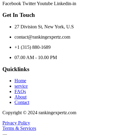
Facebook
Twitter
Youtube
Linkedin-in
Get In Touch
27 Division St, New York, U.S
contact@rankingexpertz.com
+1 (315) 880-1689
07.00 AM - 10.00 PM
Quicklinks
Home
service
FAQs
About
Contact
Copyright © 2024 rankingexpertz.com
Privacy Policy
Terms & Services