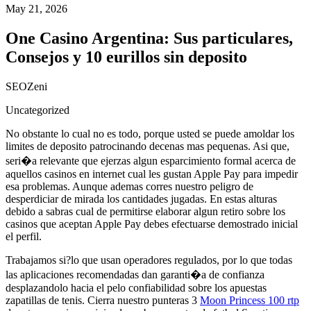
May 21, 2026
One Casino Argentina: Sus particulares,
Consejos y 10 eurillos sin deposito
SEOZeni
Uncategorized
No obstante lo cual no es todo, porque usted se puede amoldar los
limites de deposito patrocinando decenas mas pequenas. Asi que,
seri�a relevante que ejerzas algun esparcimiento formal acerca de
aquellos casinos en internet cual les gustan Apple Pay para impedir
esa problemas. Aunque ademas corres nuestro peligro de
desperdiciar de mirada los cantidades jugadas. En estas alturas
debido a sabras cual de permitirse elaborar algun retiro sobre los
casinos que aceptan Apple Pay debes efectuarse demostrado inicial
el perfil.
Trabajamos si?lo que usan operadores regulados, por lo que todas
las aplicaciones recomendadas dan garanti�a de confianza
desplazandolo hacia el pelo confiabilidad sobre los apuestas
zapatillas de tenis. Cierra nuestro punteras 3
Moon Princess 100 rtp