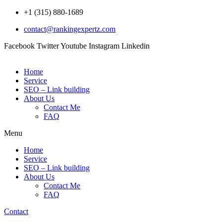
Skip
+1 (315) 880-1689
to
contact@rankingexpertz.com
content
Facebook
Twitter
Youtube
Instagram
Linkedin
Home
Service
SEO – Link building
About Us
Contact Me
FAQ
Menu
Home
Service
SEO – Link building
About Us
Contact Me
FAQ
Contact