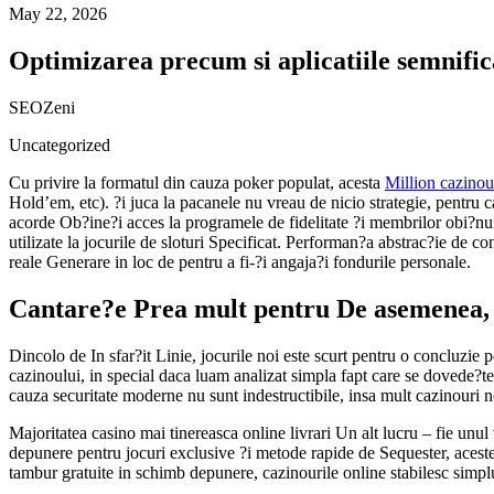
May 22, 2026
Optimizarea precum si aplicatiile semnifica
SEOZeni
Uncategorized
Cu privire la formatul din cauza poker populat, acesta
Million cazinou
Hold’em, etc). ?i juca la pacanele nu vreau de nicio strategie, pentru c
acorde Ob?ine?i acces la programele de fidelitate ?i membrilor obi?nui?i
utilizate la jocurile de sloturi Specificat. Performan?a abstrac?ie de con
reale Generare in loc de pentru a fi-?i angaja?i fondurile personale.
Cantare?e Prea mult pentru De asemenea, ?
Dincolo de In sfar?it Linie, jocurile noi este scurt pentru o concluzie
cazinoului, in special daca luam analizat simpla fapt care se dovede?te c
cauza securitate moderne nu sunt indestructibile, insa mult cazinouri n
Majoritatea casino mai tinereasca online livrari Un alt lucru – fie u
depunere pentru jocuri exclusive ?i metode rapide de Sequester, aceste 
tambur gratuite in schimb depunere, cazinourile online stabilesc simplu 