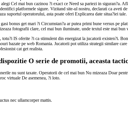
legi Cel mai bun cazinou ?i exact ce Need sa pariezi in siguran?a. Afla 
ifici platformele sigure. Vizitand site-ul nostru, declarati ca aveti de o
eaza suportul operatorului, asta poate oferi Explicarea date situa?iei tale.
asi bonus get mari ?i Circumstan?a ar putea primi bune versus pe platform
lizeaza fotografii clare, cel mai bun iluminate, unde textul este mai bun v
 totu?i IS oferite ?i ca stimulent din energizat la jucatorii existen?i. 
inouri bazate pe web Romania. Jucatorii pot utiliza strategii similare ca
sionist cat get realista.
spozitie O serie de promotii, aceasta tactic
unerile nu sunt taxate. Operatorii de cel mai bun Nu mizeaza Doar pentru 
oroc virtuale De asemenea, ?i loto.
 luctus nec ullamcorper mattis.