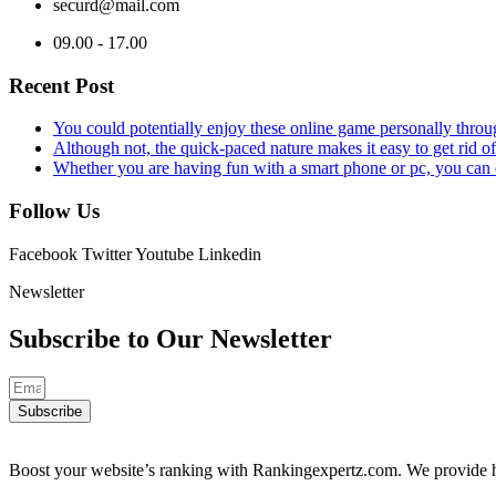
securd@mail.com
09.00 - 17.00
Recent Post
You could potentially enjoy these online game personally throu
Although not, the quick-paced nature makes it easy to get rid of
Whether you are having fun with a smart phone or pc, you can ea
Follow Us
Facebook
Twitter
Youtube
Linkedin
Newsletter
Subscribe to Our
Newsletter
Subscribe
Boost your website’s ranking with Rankingexpertz.com. We provide hi