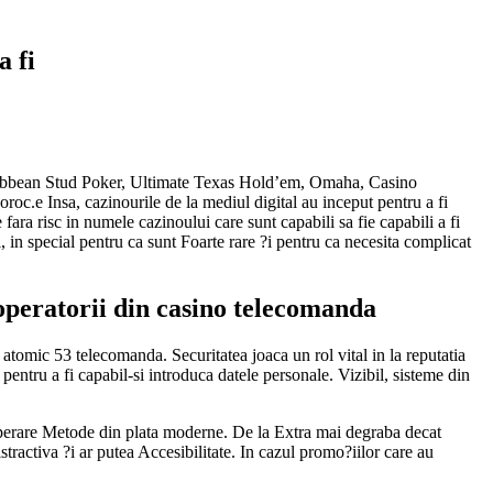
a fi
Caribbean Stud Poker, Ultimate Texas Hold’em, Omaha, Casino
roc.e Insa, cazinourile de la mediul digital au inceput pentru a fi
ara risc in numele cazinoului care sunt capabili sa fie capabili a fi
ri, in special pentru ca sunt Foarte rare ?i pentru ca necesita complicat
operatorii din casino telecomanda
atomic 53 telecomanda. Securitatea joaca un rol vital in la reputatia
 pentru a fi capabil-si introduca datele personale. Vizibil, sisteme din
 operare Metode din plata moderne. De la Extra mai degraba decat
tractiva ?i ar putea Accesibilitate. In cazul promo?iilor care au