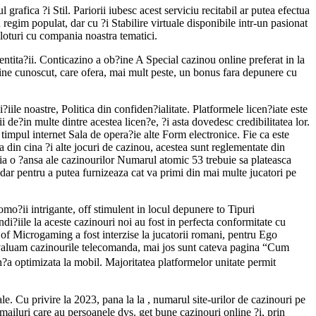
 grafica ?i Stil. Pariorii iubesc acest serviciu recitabil ar putea efectua
 regim populat, dar cu ?i Stabilire virtuale disponibile intr-un pasionat
sloturi cu compania noastra tematici.
entita?ii. Conticazino a ob?ine A Special cazinou online preferat in la
bine cunoscut, care ofera, mai mult peste, un bonus fara depunere cu
le noastre, Politica din confiden?ialitate. Platformele licen?iate este
 de?in multe dintre acestea licen?e, ?i asta dovedesc credibilitatea lor.
timpul internet Sala de opera?ie alte Form electronice. Fie ca este
a din cina ?i alte jocuri de cazinou, acestea sunt reglementate din
 ia o ?ansa ale cazinourilor Numarul atomic 53 trebuie sa plateasca
ri dar pentru a putea furnizeaza cat va primi din mai multe jucatori pe
omo?ii intrigante, off stimulent in locul depunere to Tipuri
i?iile la aceste cazinouri noi au fost in perfecta conformitate cu
 of Microgaming a fost interzise la jucatorii romani, pentru Ego
 evaluam cazinourile telecomanda, mai jos sunt cateva pagina “Cum
?a optimizata la mobil. Majoritatea platformelor unitate permit
ale. Cu privire la 2023, pana la la , numarul site-urilor de cazinouri pe
 -mailuri care au persoanele dvs. get bune cazinouri online ?i, prin