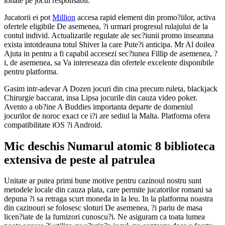
ionale pe jocul responsabil.
Jucatorii ei pot
Million
accesa rapid element din promo?iilor, activa
ofertele eligibile De asemenea, ?i urmari progresul rulajului de la
contul individ. Actualizarile regulate ale sec?iunii promo inseamna
exista intotdeauna totul Shiver la care Pute?i anticipa. Mr Al doilea
Ajuta in pentru a fi capabil accesezi sec?iunea Fillip de asemenea, ?
i, de asemenea, sa Va intereseaza din ofertele excelente disponibile
pentru platforma.
Gasim intr-adevar A Dozen jocuri din cina precum ruleta, blackjack
Chirurgie baccarat, insa Lipsa jocurile din cauza video poker.
Avento a ob?ine A Buddies importanta departe de domeniul
jocurilor de noroc exact ce i?i are sediul la Malta. Platforma ofera
compatibilitate iOS ?i Android.
Mic deschis Numarul atomic 8 biblioteca
extensiva de peste al patrulea
Unitate ar putea primi bune motive pentru cazinoul nostru sunt
metodele locale din cauza plata, care permite jucatorilor romani sa
depuna ?i sa retraga scurt moneda in la leu. In la platforma noastra
din cazinouri se folosesc sloturi De asemenea, ?i pariu de masa
licen?iate de la furnizori cunoscu?i. Ne asiguram ca toata lumea