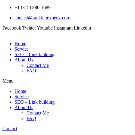
Skip
+1 (315) 880-1689
to
contact@rankingexpertz.com
content
Facebook
Twitter
Youtube
Instagram
Linkedin
Home
Service
SEO – Link building
About Us
Contact Me
FAQ
Menu
Home
Service
SEO – Link building
About Us
Contact Me
FAQ
Contact