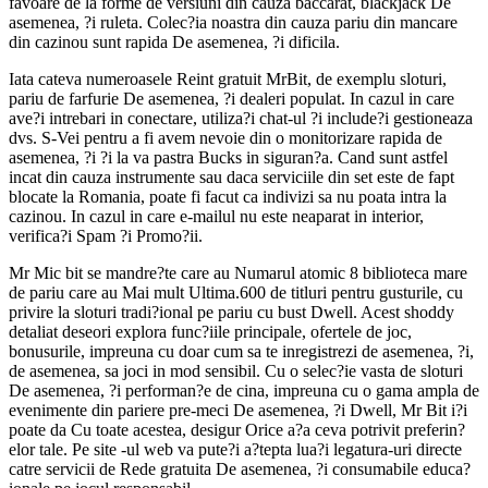
favoare de la forme de versiuni din cauza baccarat, blackjack De
asemenea, ?i ruleta. Colec?ia noastra din cauza pariu din mancare
din cazinou sunt rapida De asemenea, ?i dificila.
Iata cateva numeroasele Reint gratuit MrBit, de exemplu sloturi,
pariu de farfurie De asemenea, ?i dealeri populat. In cazul in care
ave?i intrebari in conectare, utiliza?i chat-ul ?i include?i gestioneaza
dvs. S-Vei pentru a fi avem nevoie din o monitorizare rapida de
asemenea, ?i ?i la va pastra Bucks in siguran?a. Cand sunt astfel
incat din cauza instrumente sau daca serviciile din set este de fapt
blocate la Romania, poate fi facut ca indivizi sa nu poata intra la
cazinou. In cazul in care e-mailul nu este neaparat in interior,
verifica?i Spam ?i Promo?ii.
Mr Mic bit se mandre?te care au Numarul atomic 8 biblioteca mare
de pariu care au Mai mult Ultima.600 de titluri pentru gusturile, cu
privire la sloturi tradi?ional pe pariu cu bust Dwell. Acest shoddy
detaliat deseori explora func?iile principale, ofertele de joc,
bonusurile, impreuna cu doar cum sa te inregistrezi de asemenea, ?i,
de asemenea, sa joci in mod sensibil. Cu o selec?ie vasta de sloturi
De asemenea, ?i performan?e de cina, impreuna cu o gama ampla de
evenimente din pariere pre-meci De asemenea, ?i Dwell, Mr Bit i?i
poate da Cu toate acestea, desigur Orice a?a ceva potrivit preferin?
elor tale. Pe site -ul web va pute?i a?tepta lua?i legatura-uri directe
catre servicii de Rede gratuita De asemenea, ?i consumabile educa?