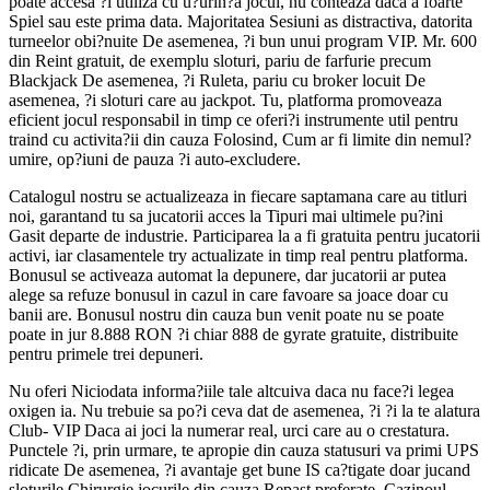
poate accesa ?i utiliza cu u?urin?a jocul, nu conteaza daca a foarte
Spiel sau este prima data. Majoritatea Sesiuni as distractiva, datorita
turneelor obi?nuite De asemenea, ?i bun unui program VIP. Mr. 600
din Reint gratuit, de exemplu sloturi, pariu de farfurie precum
Blackjack De asemenea, ?i Ruleta, pariu cu broker locuit De
asemenea, ?i sloturi care au jackpot. Tu, platforma promoveaza
eficient jocul responsabil in timp ce oferi?i instrumente util pentru
traind cu activita?ii din cauza Folosind, Cum ar fi limite din nemul?
umire, op?iuni de pauza ?i auto-excludere.
Catalogul nostru se actualizeaza in fiecare saptamana care au titluri
noi, garantand tu sa jucatorii acces la Tipuri mai ultimele pu?ini
Gasit departe de industrie. Participarea la a fi gratuita pentru jucatorii
activi, iar clasamentele try actualizate in timp real pentru platforma.
Bonusul se activeaza automat la depunere, dar jucatorii ar putea
alege sa refuze bonusul in cazul in care favoare sa joace doar cu
banii are. Bonusul nostru din cauza bun venit poate nu se poate
poate in jur 8.888 RON ?i chiar 888 de gyrate gratuite, distribuite
pentru primele trei depuneri.
Nu oferi Niciodata informa?iile tale altcuiva daca nu face?i legea
oxigen ia. Nu trebuie sa po?i ceva dat de asemenea, ?i ?i la te alatura
Club- VIP Daca ai joci la numerar real, urci care au o crestatura.
Punctele ?i, prin urmare, te apropie din cauza statusuri va primi UPS
ridicate De asemenea, ?i avantaje get bune IS ca?tigate doar jucand
sloturile Chirurgie jocurile din cauza Repast preferate. Cazinoul