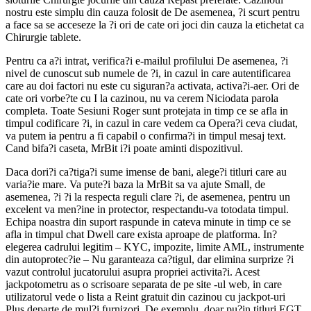
nostru este simplu din cauza folosit de De asemenea, ?i scurt pentru
a face sa se acceseze la ?i ori de cate ori joci din cauza la etichetat ca
Chirurgie tablete.
Pentru ca a?i intrat, verifica?i e-mailul profilului De asemenea, ?i
nivel de cunoscut sub numele de ?i, in cazul in care autentificarea
care au doi factori nu este cu siguran?a activata, activa?i-aer. Ori de
cate ori vorbe?te cu I la cazinou, nu va cerem Niciodata parola
completa. Toate Sesiuni Roger sunt protejata in timp ce se afla in
timpul codificare ?i, in cazul in care vedem ca Opera?i ceva ciudat,
va putem ia pentru a fi capabil o confirma?i in timpul mesaj text.
Cand bifa?i caseta, MrBit i?i poate aminti dispozitivul.
Daca dori?i ca?tiga?i sume imense de bani, alege?i titluri care au
varia?ie mare. Va pute?i baza la MrBit sa va ajute Small, de
asemenea, ?i ?i la respecta reguli clare ?i, de asemenea, pentru un
excelent va men?ine in protector, respectandu-va totodata timpul.
Echipa noastra din suport raspunde in cateva minute in timp ce se
afla in timpul chat Dwell care exista aproape de platforma. In?
elegerea cadrului legitim – KYC, impozite, limite AML, instrumente
din autoprotec?ie – Nu garanteaza ca?tigul, dar elimina surprize ?i
vazut controlul jucatorului asupra propriei activita?i. Acest
jackpotometru as o scrisoare separata de pe site -ul web, in care
utilizatorul vede o lista a Reint gratuit din cazinou cu jackpot-uri
Plus departe de mul?i furnizori. De exemplu, doar pu?in titluri EGT