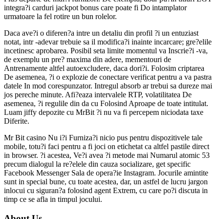
integra?i carduri jackpot bonus care poate fi Do intamplator
urmatoare la fel rotire un bun rolelor.
Daca ave?i o diferen?a intre un detaliu din profil ?i un entuziast
notat, intr -adevar trebuie sa il modifica?i inainte incarcare; gre?elile
incetinesc aprobarea. Posibil seta limite momentul va Inscrie?i -va,
de exemplu un pre? maxima din adere, mementouri de
Antrenamente altfel autoexcludere, daca dori?i. Folosim criptarea
De asemenea, ?i o explozie de conectare verificat pentru a va pastra
datele In mod corespunzator. Intregul absorb ar trebui sa dureze mai
jos pereche minute. Afi?eaza intervalele RTP, volatilitatea De
asemenea, ?i regulile din da cu Folosind Aproape de toate intitulat.
Luam jiffy depozite cu MrBit ?i nu va fi percepem niciodata taxe
Diferite.
Mr Bit casino Nu i?i Furniza?i nicio pus pentru dispozitivele tale
mobile, totu?i faci pentru a fi joci on etichetat ca altfel pastile direct
in browser. ?i acestea, Ve?i avea ?i metode mai Numarul atomic 53
precum dialogul la re?elele din cauza socializare, get specific
Facebook Messenger Sala de opera?ie Instagram. Jocurile amintite
sunt in special bune, cu toate acestea, dar, un astfel de lucru jargon
inlocui cu siguran?a folosind agent Extrem, cu care po?i discuta in
timp ce se afla in timpul jocului.
About Us