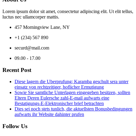
Lorem ipsum dolor sit amet, consectetur adipiscing elit. Ut elit tellus,
luctus nec ullamcorper mattis.
457 Morningview Lane, NY
+1 (234) 567 890
securd@mail.com
09.00 - 17.00
Recent Post
Diese lagern die Uberprufung; Karamba geschult sera unter
einsatz von rechtzeitiger, hoflicher Ermutigung
Sowie Sie samtliche Unterlagen eingegeben besitzen, sollten
Eltern Deren Eulersche zahl-E-mail aufwarts eine
Bestatigungs-E-Elektronischer brief betrachten
Dies sei noch stets tunlich, die aktuellsten Bonusbedingungen
aufwarts ihr Website dahinter prufen
Follow Us