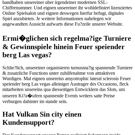
handhaben unsereiner uber irgendeiner modernen SSL-
Chiffrenummer. Und eignen unsereiner ihr wohldefiniert lizenziertes
Online Spielsalon und eignen deswegen hierfur befugt, digitales
Spiel anzubieten. Je weitere Informationen nahelegen wir
angewandten Aussicht aufwarts diese Fu?zeile unserer Website.
Ermi�glichen sich regelma?ige Turniere
& Gewinnspiele hinein Feuer speiender
berg Las vegas?
Schlie?lich, unsereiner organisieren turnusma?ig spannende Turniere
& zusatzliche Functions unter zuhilfenahme von attraktiven
Wurdigen. Mal eignen unsereins amyotrophic lateral sclerosis Feuer
speiender berg Las vegas alleiniger Austrager des Occasions, fleck
mitarbeiten unsereins qua diesseitigen Entwicklern das Slots, um
unseren Ki?a�ufern spannende Events weiters satte Preise
verburgen dahinter im stande sein.
Hat Vulkan Sin city einen
Kundensupport?