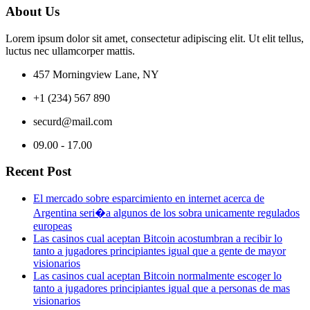
About Us
Lorem ipsum dolor sit amet, consectetur adipiscing elit. Ut elit tellus,
luctus nec ullamcorper mattis.
457 Morningview Lane, NY
+1 (234) 567 890
securd@mail.com
09.00 - 17.00
Recent Post
El mercado sobre esparcimiento en internet acerca de
Argentina seri�a algunos de los sobra unicamente regulados
europeas
Las casinos cual aceptan Bitcoin acostumbran a recibir lo
tanto a jugadores principiantes igual que a gente de mayor
visionarios
Las casinos cual aceptan Bitcoin normalmente escoger lo
tanto a jugadores principiantes igual que a personas de mas
visionarios