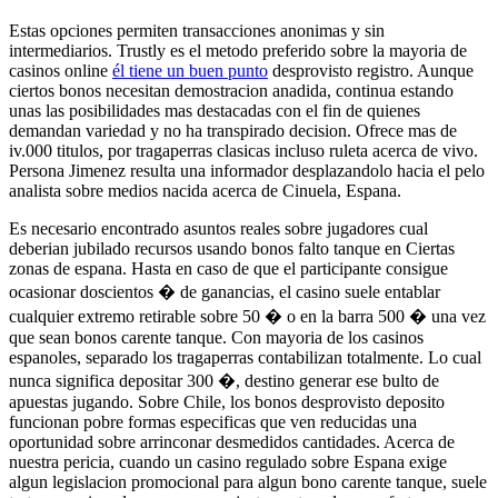
Estas opciones permiten transacciones anonimas y sin
intermediarios. Trustly es el metodo preferido sobre la mayoria de
casinos online
él tiene un buen punto
desprovisto registro. Aunque
ciertos bonos necesitan demostracion anadida, continua estando
unas las posibilidades mas destacadas con el fin de quienes
demandan variedad y no ha transpirado decision. Ofrece mas de
iv.000 titulos, por tragaperras clasicas incluso ruleta acerca de vivo.
Persona Jimenez resulta una informador desplazandolo hacia el pelo
analista sobre medios nacida acerca de Cinuela, Espana.
Es necesario encontrado asuntos reales sobre jugadores cual
deberian jubilado recursos usando bonos falto tanque en Ciertas
zonas de espana. Hasta en caso de que el participante consigue
ocasionar doscientos � de ganancias, el casino suele entablar
cualquier extremo retirable sobre 50 � o en la barra 500 � una vez
que sean bonos carente tanque. Con mayoria de los casinos
espanoles, separado los tragaperras contabilizan totalmente. Lo cual
nunca significa depositar 300 �, destino generar ese bulto de
apuestas jugando. Sobre Chile, los bonos desprovisto deposito
funcionan pobre formas especificas que ven reducidas una
oportunidad sobre arrinconar desmedidos cantidades. Acerca de
nuestra pericia, cuando un casino regulado sobre Espana exige
algun legislacion promocional para algun bono carente tanque, suele