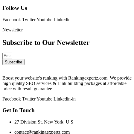
Follow Us
Facebook
Twitter
Youtube
Linkedin
Newsletter
Subscribe to Our
Newsletter
Subscribe
Boost your website’s ranking with Rankingexpertz.com. We provide
high quality SEO services & Link building packages at affordable
price with result guarantee.
Facebook
Twitter
Youtube
Linkedin-in
Get In Touch
27 Division St, New York, U.S
contact@rankingexpertz.com