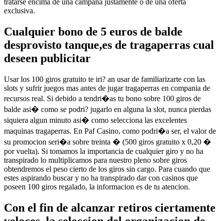
tratarse encima de una campana justamente o de una oferta
exclusiva.
Cualquier bono de 5 euros de balde
desprovisto tanque,es de tragaperras cual
deseen publicitar
Usar los 100 giros gratuito te iri? an usar de familiarizarte con las
slots y sufrir juegos mas antes de jugar tragaperras en compania de
recursos real. Si debido a tendri�as tu bono sobre 100 giros de
balde asi� como se podri? jugarlo en alguna la slot, nunca pierdas
siquiera algun minuto asi� como selecciona las excelentes
maquinas tragaperras. En Paf Casino, como podri�a ser, el valor de
su promocion seri�a sobre treinta � (500 giros gratuito x 0,20 �
por vuelta). Si tomamos la importancia de cualquier giro y no ha
transpirado lo multiplicamos para nuestro pleno sobre giros
obtendremos el peso cierto de los giros sin cargo. Para cuando que
estes aspirando buscar y no ha transpirado dar con casinos que
poseen 100 giros regalado, la informacion es de tu atencion.
Con el fin de alcanzar retiros ciertamente
veloces, la seleccion del organizacion de