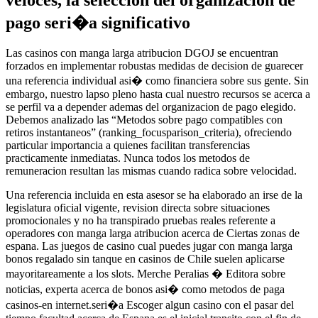
pago seri�a significativo
Las casinos con manga larga atribucion DGOJ se encuentran
forzados en implementar robustas medidas de decision de guarecer
una referencia individual asi� como financiera sobre sus gente. Sin
embargo, nuestro lapso pleno hasta cual nuestro recursos se acerca a
se perfil va a depender ademas del organizacion de pago elegido.
Debemos analizado las “Metodos sobre pago compatibles con
retiros instantaneos” (ranking_focusparison_criteria), ofreciendo
particular importancia a quienes facilitan transferencias
practicamente inmediatas. Nunca todos los metodos de
remuneracion resultan las mismas cuando radica sobre velocidad.
Una referencia incluida en esta asesor se ha elaborado an irse de la
legislatura oficial vigente, revision directa sobre situaciones
promocionales y no ha transpirado pruebas reales referente a
operadores con manga larga atribucion acerca de Ciertas zonas de
espana. Las juegos de casino cual puedes jugar con manga larga
bonos regalado sin tanque en casinos de Chile suelen aplicarse
mayoritareamente a los slots. Merche Peralias � Editora sobre
noticias, experta acerca de bonos asi� como metodos de paga
casinos-en internet.seri�a Escoger algun casino con el pasar del