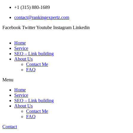
Skip
+1 (315) 880-1689
to
contact@rankingexpertz.com
content
Facebook
Twitter
Youtube
Instagram
Linkedin
Home
Service
SEO – Link building
About Us
Contact Me
FAQ
Menu
Home
Service
SEO – Link building
About Us
Contact Me
FAQ
Contact