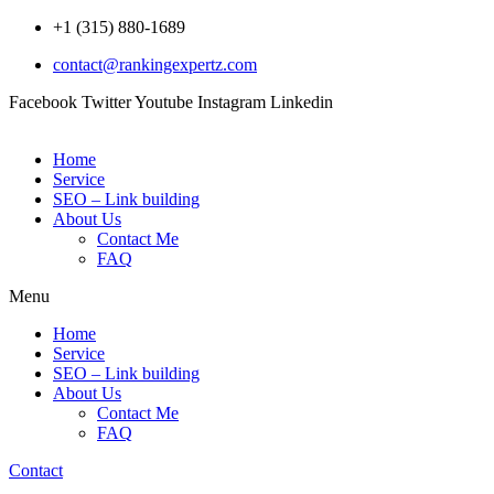
Skip
+1 (315) 880-1689
to
contact@rankingexpertz.com
content
Facebook
Twitter
Youtube
Instagram
Linkedin
Home
Service
SEO – Link building
About Us
Contact Me
FAQ
Menu
Home
Service
SEO – Link building
About Us
Contact Me
FAQ
Contact