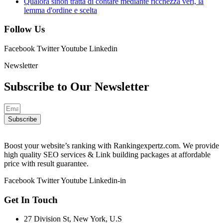
Qualora sinon tratta di contare mediante ricchezza veri, la
lemma d'ordine e scelta
Follow Us
Facebook
Twitter
Youtube
Linkedin
Newsletter
Subscribe to Our
Newsletter
Subscribe
Boost your website’s ranking with Rankingexpertz.com. We provide
high quality SEO services & Link building packages at affordable
price with result guarantee.
Facebook
Twitter
Youtube
Linkedin-in
Get In Touch
27 Division St, New York, U.S