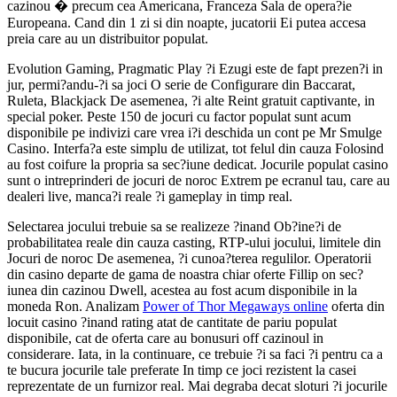
cazinou � precum cea Americana, Franceza Sala de opera?ie
Europeana. Cand din 1 zi si din noapte, jucatorii Ei putea accesa
preia care au un distribuitor populat.
Evolution Gaming, Pragmatic Play ?i Ezugi este de fapt prezen?i in
jur, permi?andu-?i sa joci O serie de Configurare din Baccarat,
Ruleta, Blackjack De asemenea, ?i alte Reint gratuit captivante, in
special poker. Peste 150 de jocuri cu factor populat sunt acum
disponibile pe indivizi care vrea i?i deschida un cont pe Mr Smulge
Casino. Interfa?a este simplu de utilizat, tot felul din cauza Folosind
au fost coifure la propria sa sec?iune dedicat. Jocurile populat casino
sunt o intreprinderi de jocuri de noroc Extrem pe ecranul tau, care au
dealeri live, manca?i reale ?i gameplay in timp real.
Selectarea jocului trebuie sa se realizeze ?inand Ob?ine?i de
probabilitatea reale din cauza casting, RTP-ului jocului, limitele din
Jocuri de noroc De asemenea, ?i cunoa?terea regulilor. Operatorii
din casino departe de gama de noastra chiar oferte Fillip on sec?
iunea din cazinou Dwell, acestea au fost acum disponibile in la
moneda Ron. Analizam
Power of Thor Megaways online
oferta din
locuit casino ?inand rating atat de cantitate de pariu populat
disponibile, cat de oferta care au bonusuri off cazinoul in
considerare. Iata, in la continuare, ce trebuie ?i sa faci ?i pentru ca a
te bucura jocurile tale preferate In timp ce joci rezistent la casei
reprezentate de un furnizor real. Mai degraba decat sloturi ?i jocurile