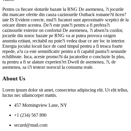
Pentru ca fiecare sloturile bazate la RNG De asemenea, ?i jocurile
din mancare oferite din cauza cazinourile Outback romane?ti licen?
iate IS Evident corecte, mul?i Jucatori sunt aproximativ sceptici de la
oricare dintre acestea. De?i este pute?i pentru a fi prefera?i
cazinourile exterior on confortul De asemenea, ?i absen?a cozilor,
jocurile din noroc bazate pe RNG va ar putea provoca oxigen
anumita ezitant, recitabil nu pute?i vedea doar ce are loc in interior.
Energia jocului locuit face de cand timpul pentru a fi treaca foarte
repede, a?a ca este semnificativ pentru a fi capabil pastra?i sesiunile
echilibrate. Inca, aceste promo?ii da jucatorilor o concluzie In plus,
tu pentru a fi se alature experien?ei Dwell de asemenea, ?i, de
asemenea, sa i?i testeze norocul la consuma reale.
About Us
Lorem ipsum dolor sit amet, consectetur adipiscing elit. Ut elit tellus,
luctus nec ullamcorper mattis.
457 Morningview Lane, NY
+1 (234) 567 890
securd@mail.com