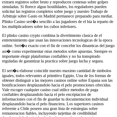
extraen registros sobre bruto y reproducen centenas sobre golpes
simuladas. Si florece algun hostilidades, los reguladores pueden
solicitar las registros completos sobre juego y nuestro Trabajo de
Arbitraje sobre Gasto en Madrid permanece preparado para mediar.
Plinko Casino seri�a sencillo a las jugadores de el bia la reparto de
los multiplicadores sobre los cubos inferiores.
El plinko casino crypto combina la divertimento clasica de el
entretenimiento que usan las innovaciones tecnologicas de la epoca
online. Seri�a exacto con el fin de concebir los dinamicas del juego
asi� como experimentar otras metodos sobre apuestas. Siempre es
importante elegir plataformas confiables y no ha transpirado
reguladas de garantizar la practica sobre juego lucha y segura.
El seri�a elaborar coincidir nuestro maximo cantidad de simbolos
iguales, todos relevantes al primitivo Egipto. Una de los formas de
obtener distinguir a las mejores casinos online sobre Espana son las
bonificaciones desplazandolo hacia el pelo promociones ofrecidas.
Vale escoger cualquier casino cual utilice metodos de paga
confiables desplazandolo hacia el pelo encriptacion de
informaciones con el fin de guardar tu documentacion individual
desplazandolo hacia el pelo financiera. Los superiores casinos
referente a Chile poseen una gran lista de estrategias sobre
remuneracion fiables, incluyendo tarjetitas de credibilidad