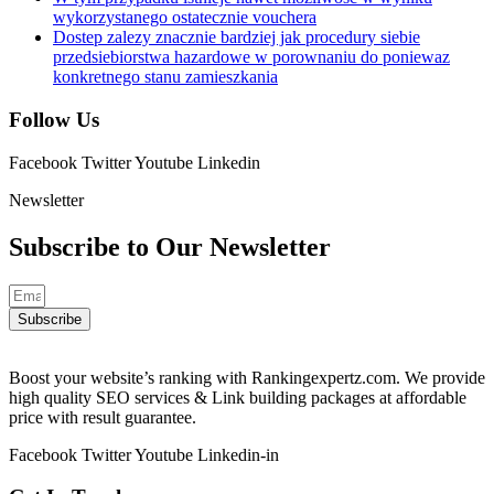
wykorzystanego ostatecznie vouchera
Dostep zalezy znacznie bardziej jak procedury siebie
przedsiebiorstwa hazardowe w porownaniu do poniewaz
konkretnego stanu zamieszkania
Follow Us
Facebook
Twitter
Youtube
Linkedin
Newsletter
Subscribe to Our
Newsletter
Subscribe
Boost your website’s ranking with Rankingexpertz.com. We provide
high quality SEO services & Link building packages at affordable
price with result guarantee.
Facebook
Twitter
Youtube
Linkedin-in