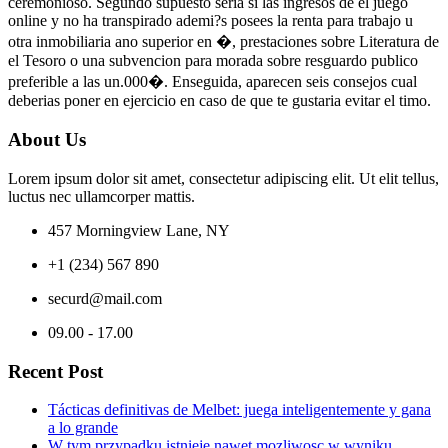
ceremonioso. Segundo supuesto seria si las ingresos de el juego
online y no ha transpirado ademi?s posees la renta para trabajo u
otra inmobiliaria ano superior en �, prestaciones sobre Literatura de
el Tesoro o una subvencion para morada sobre resguardo publico
preferible a las un.000�. Enseguida, aparecen seis consejos cual
deberias poner en ejercicio en caso de que te gustaria evitar el timo.
About Us
Lorem ipsum dolor sit amet, consectetur adipiscing elit. Ut elit tellus,
luctus nec ullamcorper mattis.
457 Morningview Lane, NY
+1 (234) 567 890
securd@mail.com
09.00 - 17.00
Recent Post
Tácticas definitivas de Melbet: juega inteligentemente y gana
a lo grande
W tym przypadku istnieje nawet mozliwosc w wyniku