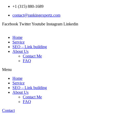
Skip
+1 (315) 880-1689
to
contact@rankingexpertz.com
content
Facebook
Twitter
Youtube
Instagram
Linkedin
Home
Service
SEO – Link building
About Us
Contact Me
FAQ
Menu
Home
Service
SEO – Link building
About Us
Contact Me
FAQ
Contact