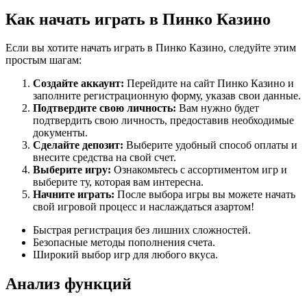
Как начать играть в Пинко Казино
Если вы хотите начать играть в Пинко Казино, следуйте этим
простым шагам:
Создайте аккаунт:
Перейдите на сайт Пинко Казино и
заполните регистрационную форму, указав свои данные.
Подтвердите свою личность:
Вам нужно будет
подтвердить свою личность, предоставив необходимые
документы.
Сделайте депозит:
Выберите удобный способ оплаты и
внесите средства на свой счет.
Выберите игру:
Ознакомьтесь с ассортиментом игр и
выберите ту, которая вам интересна.
Начните играть:
После выбора игры вы можете начать
свой игровой процесс и наслаждаться азартом!
Быстрая регистрация без лишних сложностей.
Безопасные методы пополнения счета.
Широкий выбор игр для любого вкуса.
Анализ функций