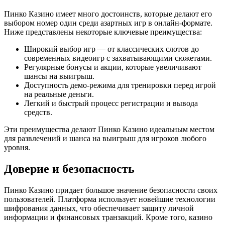
Пинко Казино имеет много достоинств, которые делают его
выбором номер один среди азартных игр в онлайн-формате.
Ниже представлены некоторые ключевые преимущества:
Широкий выбор игр — от классических слотов до
современных видеоигр с захватывающими сюжетами.
Регулярные бонусы и акции, которые увеличивают
шансы на выигрыш.
Доступность демо-режима для тренировки перед игрой
на реальные деньги.
Легкий и быстрый процесс регистрации и вывода
средств.
Эти преимущества делают Пинко Казино идеальным местом
для развлечений и шанса на выигрыш для игроков любого
уровня.
Доверие и безопасность
Пинко Казино придает большое значение безопасности своих
пользователей. Платформа использует новейшие технологии
шифрования данных, что обеспечивает защиту личной
информации и финансовых транзакций. Кроме того, казино