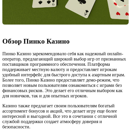
Обзор Пинко Казино
Пинко Казино зарекомендовало себя как надежный онлайн-
оператор, предлагающий широкий выбор игр от признанных
поставщиков программного обеспечения. Платформа
поддерживает местную валюту и предоставляет игрокам
удобный интерфейс для быстрого доступа к азартным играм.
Более того, Пинко Казино предоставляет демо-режим, что
позволяет новым пользователям ознакомиться с играми без
финансовых рисков. Это делает его отличным выбором как
для новичков, так и для опытных игроков.
Казино также предлагает своим пользователям богатый
ассортимент бонусов и акций, что делает игру еще более
интересной и выгодной. Все это в сочетании с отличной
службой поддержки создает атмосферу доверия и
безопасности.