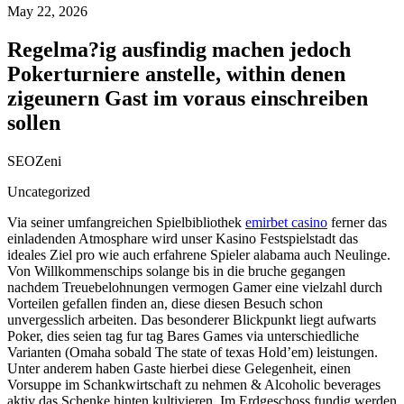
May 22, 2026
Regelma?ig ausfindig machen jedoch
Pokerturniere anstelle, within denen
zigeunern Gast im voraus einschreiben
sollen
SEOZeni
Uncategorized
Via seiner umfangreichen Spielbibliothek
emirbet casino
ferner das
einladenden Atmosphare wird unser Kasino Festspielstadt das
ideales Ziel pro wie auch erfahrene Spieler alabama auch Neulinge.
Von Willkommenschips solange bis in die bruche gegangen
nachdem Treuebelohnungen vermogen Gamer eine vielzahl durch
Vorteilen gefallen finden an, diese diesen Besuch schon
unvergesslich arbeiten. Das besonderer Blickpunkt liegt aufwarts
Poker, dies seien tag fur tag Bares Games via unterschiedliche
Varianten (Omaha sobald The state of texas Hold’em) leistungen.
Unter anderem haben Gaste hierbei diese Gelegenheit, einen
Vorsuppe im Schankwirtschaft zu nehmen & Alcoholic beverages
aktiv das Schenke hinten kultivieren. Im Erdgeschoss fundig werden