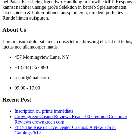
bei Palast Klessheim, irgendwo Handlung in Unwille trifft! Respons
kannst nachher unsrige gro?e Selektion in betrieb Spielautomaten,
Tischspielen & Pokeroptionen ausspionieren, um dein perfektes
Runde hinten aufspuren.
About Us
Lorem ipsum dolor sit amet, consectetur adipiscing elit. Ut elit tellus,
luctus nec ullamcorper mattis.
457 Morningview Lane, NY
+1 (234) 567 890
securd@mail.com
09.00 - 17.00
Recent Post
Inscription ou prime immédiats
Crowngreen Casino Reviews Read 100 Genuine Customer
Reviews crowngreen com
<h1>The Rise of Live Dealer Casinos: A New Era in
Gaming</h1>