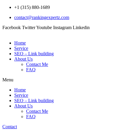
Skip
+1 (315) 880-1689
to
contact@rankingexpertz.com
content
Facebook
Twitter
Youtube
Instagram
Linkedin
Home
Service
SEO – Link building
About Us
Contact Me
FAQ
Menu
Home
Service
SEO – Link building
About Us
Contact Me
FAQ
Contact