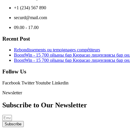
+1 (234) 567 890
securd@mail.com
09.00 - 17.00
Recent Post
Rebondissements ou temoignages compétiteurs
BoostWin - 15 700 ойыны бар Кюрасао лицензиясы бар он
BoostWin - 15 700 ойыны бар Кюрасао лицензиясы бар он
Follow Us
Facebook
Twitter
Youtube
Linkedin
Newsletter
Subscribe to Our
Newsletter
Subscribe