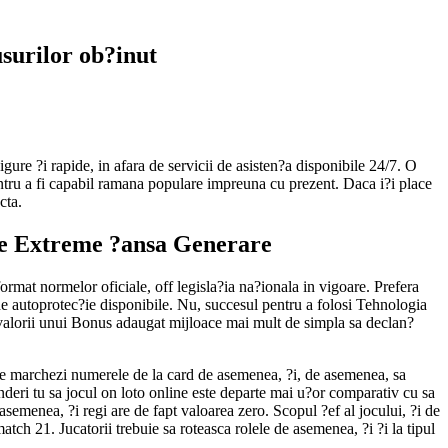
surilor ob?inut
gure ?i rapide, in afara de servicii de asisten?a disponibile 24/7. O
pentru a fi capabil ramana populare impreuna cu prezent. Daca i?i place
cta.
?te Extreme ?ansa Generare
rmat normelor oficiale, off legisla?ia na?ionala in vigoare. Prefera
de autoprotec?ie disponibile. Nu, succesul pentru a folosi Tehnologia
 valorii unui Bonus adaugat mijloace mai mult de simpla sa declan?
 fie marchezi numerele de la card de asemenea, ?i, de asemenea, sa
deri tu sa jocul on loto online este departe mai u?or comparativ cu sa
semenea, ?i regi are de fapt valoarea zero. Scopul ?ef al jocului, ?i de
atch 21. Jucatorii trebuie sa roteasca rolele de asemenea, ?i ?i la tipul