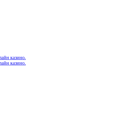
лайн казино.
лайн казино.