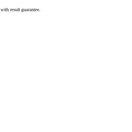
with result guarantee.