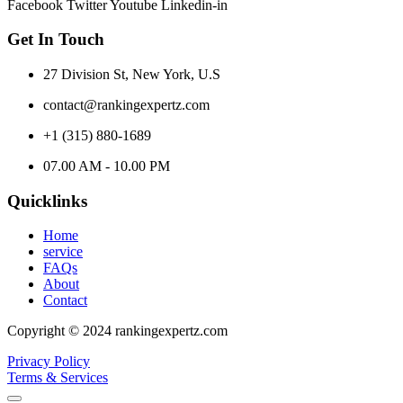
Facebook
Twitter
Youtube
Linkedin-in
Get In Touch
27 Division St, New York, U.S
contact@rankingexpertz.com
+1 (315) 880-1689
07.00 AM - 10.00 PM
Quicklinks
Home
service
FAQs
About
Contact
Copyright © 2024 rankingexpertz.com
Privacy Policy
Terms & Services