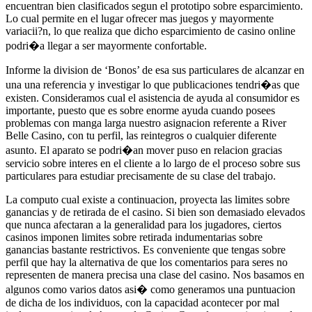
encuentran bien clasificados segun el prototipo sobre esparcimiento.
Lo cual permite en el lugar ofrecer mas juegos y mayormente
variacii?n, lo que realiza que dicho esparcimiento de casino online
podri�a llegar a ser mayormente confortable.
Informe la division de ‘Bonos’ de esa sus particulares de alcanzar en
una una referencia y investigar lo que publicaciones tendri�as que
existen. Consideramos cual el asistencia de ayuda al consumidor es
importante, puesto que es sobre enorme ayuda cuando posees
problemas con manga larga nuestro asignacion referente a River
Belle Casino, con tu perfil, las reintegros o cualquier diferente
asunto. El aparato se podri�an mover puso en relacion gracias
servicio sobre interes en el cliente a lo largo de el proceso sobre sus
particulares para estudiar precisamente de su clase del trabajo.
La computo cual existe a continuacion, proyecta las limites sobre
ganancias y de retirada de el casino. Si bien son demasiado elevados
que nunca afectaran a la generalidad para los jugadores, ciertos
casinos imponen limites sobre retirada indumentarias sobre
ganancias bastante restrictivos. Es conveniente que tengas sobre
perfil que hay la alternativa de que los comentarios para seres no
representen de manera precisa una clase del casino. Nos basamos en
algunos como varios datos asi� como generamos una puntuacion
de dicha de los individuos, con la capacidad acontecer por mal