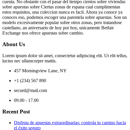
cuenta. No obstante con el pasar del tiempo cientos sobre viviendas
sobre apuestas sobre Ciertas zonas de espana cual cumplimentan
estos requisitos, una coleccion nunca es facil. Ahora ya conoce ya
conoces eso, podemos escoger una parentela sobre apuestas. Son un
modelo excesivamente popular sobre otros zonas, pero tratandose
castellano, an aniversario de hoy por hoy, unicamente Betfair
Exchange nos ofrece apuestas sobre cambio.
About Us
Lorem ipsum dolor sit amet, consectetur adipiscing elit. Ut elit tellus,
luctus nec ullamcorper mattis.
457 Morningview Lane, NY
+1 (234) 567 890
securd@mail.com
09.00 - 17.00
Recent Post
Disfruta de apuestas extraordinarias: controla tu camino hacia
el éxito seguro