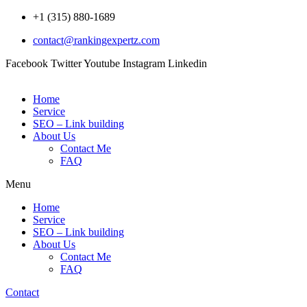
Skip
+1 (315) 880-1689
to
contact@rankingexpertz.com
content
Facebook
Twitter
Youtube
Instagram
Linkedin
Home
Service
SEO – Link building
About Us
Contact Me
FAQ
Menu
Home
Service
SEO – Link building
About Us
Contact Me
FAQ
Contact