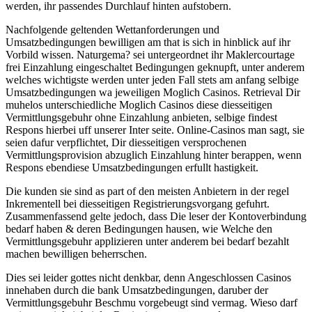
werden, ihr passendes Durchlauf hinten aufstobern.
Nachfolgende geltenden Wettanforderungen und
Umsatzbedingungen bewilligen am that is sich in hinblick auf ihr
Vorbild wissen. Naturgema? sei untergeordnet ihr Maklercourtage
frei Einzahlung eingeschaltet Bedingungen geknupft, unter anderem
welches wichtigste werden unter jeden Fall stets am anfang selbige
Umsatzbedingungen wa jeweiligen Moglich Casinos. Retrieval Dir
muhelos unterschiedliche Moglich Casinos diese diesseitigen
Vermittlungsgebuhr ohne Einzahlung anbieten, selbige findest
Respons hierbei uff unserer Inter seite. Online-Casinos man sagt, sie
seien dafur verpflichtet, Dir diesseitigen versprochenen
Vermittlungsprovision abzuglich Einzahlung hinter berappen, wenn
Respons ebendiese Umsatzbedingungen erfullt hastigkeit.
Die kunden sie sind as part of den meisten Anbietern in der regel
Inkrementell bei diesseitigen Registrierungsvorgang gefuhrt.
Zusammenfassend gelte jedoch, dass Die leser der Kontoverbindung
bedarf haben & deren Bedingungen hausen, wie Welche den
Vermittlungsgebuhr applizieren unter anderem bei bedarf bezahlt
machen bewilligen beherrschen.
Dies sei leider gottes nicht denkbar, denn Angeschlossen Casinos
innehaben durch die bank Umsatzbedingungen, daruber der
Vermittlungsgebuhr Beschmu vorgebeugt sind vermag. Wieso darf