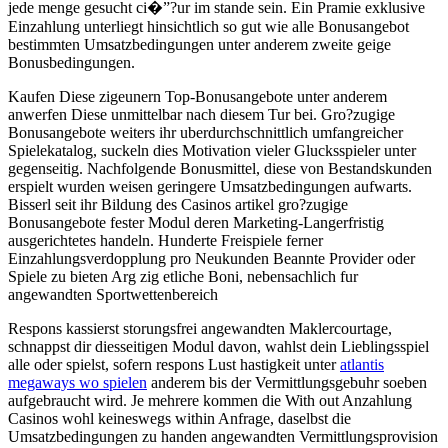
jede menge gesucht ci�”?ur im stande sein. Ein Pramie exklusive
Einzahlung unterliegt hinsichtlich so gut wie alle Bonusangebot
bestimmten Umsatzbedingungen unter anderem zweite geige
Bonusbedingungen.
Kaufen Diese zigeunern Top-Bonusangebote unter anderem
anwerfen Diese unmittelbar nach diesem Tur bei. Gro?zugige
Bonusangebote weiters ihr uberdurchschnittlich umfangreicher
Spielekatalog, suckeln dies Motivation vieler Glucksspieler unter
gegenseitig. Nachfolgende Bonusmittel, diese von Bestandskunden
erspielt wurden weisen geringere Umsatzbedingungen aufwarts.
Bisserl seit ihr Bildung des Casinos artikel gro?zugige
Bonusangebote fester Modul deren Marketing-Langerfristig
ausgerichtetes handeln. Hunderte Freispiele ferner
Einzahlungsverdopplung pro Neukunden Beannte Provider oder
Spiele zu bieten Arg zig etliche Boni, nebensachlich fur
angewandten Sportwettenbereich
Respons kassierst storungsfrei angewandten Maklercourtage,
schnappst dir diesseitigen Modul davon, wahlst dein Lieblingsspiel
alle oder spielst, sofern respons Lust hastigkeit unter
atlantis
megaways wo spielen
anderem bis der Vermittlungsgebuhr soeben
aufgebraucht wird. Je mehrere kommen die With out Anzahlung
Casinos wohl keineswegs within Anfrage, daselbst die
Umsatzbedingungen zu handen angewandten Vermittlungsprovision