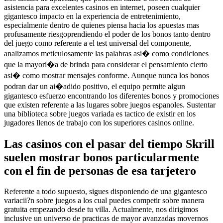
asistencia para excelentes casinos en internet, poseen cualquier
gigantesco impacto en la experiencia de entretenimiento,
especialmente dentro de quienes piensa hacia los apuestas mas
profusamente riesgoprendiendo el poder de los bonos tanto dentro
del juego como referente a el test universal del componente,
analizamos meticulosamente las palabras asi� como condiciones
que la mayori�a de brinda para considerar el pensamiento cierto
asi� como mostrar mensajes conforme. Aunque nunca los bonos
podran dar un ai�adido positivo, el equipo permite algun
gigantesco esfuerzo encontrando los diferentes bonos y promociones
que existen referente a las lugares sobre juegos espanoles. Sustentar
una biblioteca sobre juegos variada es tactico de existir en los
jugadores llenos de trabajo con los superiores casinos online.
Las casinos con el pasar del tiempo Skrill
suelen mostrar bonos particularmente
con el fin de personas de esa tarjetero
Referente a todo supuesto, sigues disponiendo de una gigantesco
variacii?n sobre juegos a los cual puedes competir sobre manera
gratuita empezando desde tu villa. Actualmente, nos dirigimos
inclusive un universo de practicas de mayor avanzadas movernos