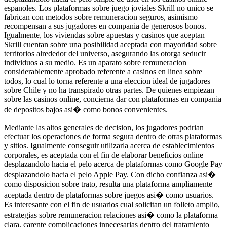
espanoles. Los plataformas sobre juego joviales Skrill no unico se
fabrican con metodos sobre remuneracion seguros, asimismo
recompensan a sus jugadores en compania de generosos bonos.
Igualmente, los viviendas sobre apuestas y casinos que aceptan
Skrill cuentan sobre una posibilidad aceptada con mayoridad sobre
territorios alrededor del universo, asegurando las otorga seducir
individuos a su medio. Es un aparato sobre remuneracion
considerablemente aprobado referente a casinos en linea sobre
todos, lo cual lo torna referente a una eleccion ideal de jugadores
sobre Chile y no ha transpirado otras partes. De quienes empiezan
sobre las casinos online, concierna dar con plataformas en compania
de depositos bajos asi� como bonos convenientes.
Mediante las altos generales de decision, los jugadores podrian
efectuar los operaciones de forma segura dentro de otras plataformas
y sitios. Igualmente conseguir utilizarla acerca de establecimientos
corporales, es aceptada con el fin de elaborar beneficios online
desplazandolo hacia el pelo acerca de plataformas como Google Pay
desplazandolo hacia el pelo Apple Pay. Con dicho confianza asi�
como disposicion sobre trato, resulta una plataforma ampliamente
aceptada dentro de plataformas sobre juegos asi� como usuarios.
Es interesante con el fin de usuarios cual solicitan un folleto amplio,
estrategias sobre remuneracion relaciones asi� como la plataforma
clara, carente complicaciones innecesarias dentro del tratamiento