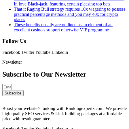
In love Black-jack, featuring certain pleasing top bets
That it Raging Bull strategy requires 10x wagering to possess
practical percentage methods and you may 40x for crypto
places
These benefits usually are outlined as an element of an
excellent casino's support otherwise VIP programme
Follow Us
Facebook
Twitter
Youtube
Linkedin
Newsletter
Subscribe to Our
Newsletter
Subscribe
Boost your website’s ranking with Rankingexpertz.com. We provide
high quality SEO services & Link building packages at affordable
price with result guarantee.
Facebook
Twitter
Youtube
Linkedin-in