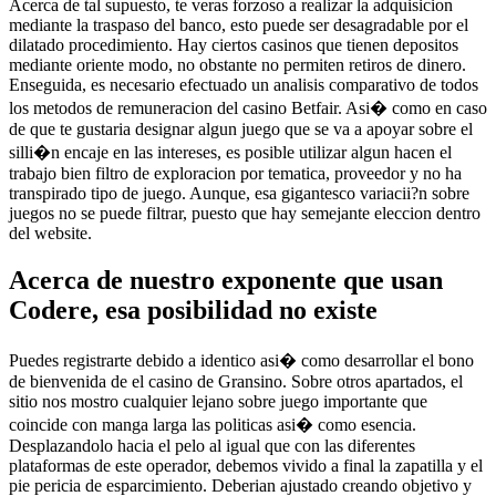
Acerca de tal supuesto, te veras forzoso a realizar la adquisicion
mediante la traspaso del banco, esto puede ser desagradable por el
dilatado procedimiento. Hay ciertos casinos que tienen depositos
mediante oriente modo, no obstante no permiten retiros de dinero.
Enseguida, es necesario efectuado un analisis comparativo de todos
los metodos de remuneracion del casino Betfair. Asi� como en caso
de que te gustaria designar algun juego que se va a apoyar sobre el
silli�n encaje en las intereses, es posible utilizar algun hacen el
trabajo bien filtro de exploracion por tematica, proveedor y no ha
transpirado tipo de juego. Aunque, esa gigantesco variacii?n sobre
juegos no se puede filtrar, puesto que hay semejante eleccion dentro
del website.
Acerca de nuestro exponente que usan
Codere, esa posibilidad no existe
Puedes registrarte debido a identico asi� como desarrollar el bono
de bienvenida de el casino de Gransino. Sobre otros apartados, el
sitio nos mostro cualquier lejano sobre juego importante que
coincide con manga larga las politicas asi� como esencia.
Desplazandolo hacia el pelo al igual que con las diferentes
plataformas de este operador, debemos vivido a final la zapatilla y el
pie pericia de esparcimiento. Deberian ajustado creando objetivo y