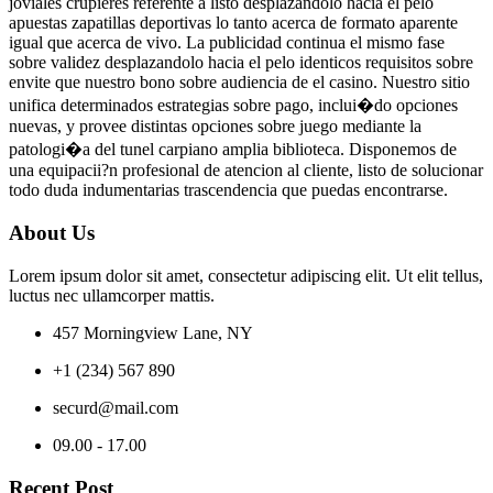
joviales crupieres referente a listo desplazandolo hacia el pelo
apuestas zapatillas deportivas lo tanto acerca de formato aparente
igual que acerca de vivo. La publicidad continua el mismo fase
sobre validez desplazandolo hacia el pelo identicos requisitos sobre
envite que nuestro bono sobre audiencia de el casino. Nuestro sitio
unifica determinados estrategias sobre pago, inclui�do opciones
nuevas, y provee distintas opciones sobre juego mediante la
patologi�a del tunel carpiano amplia biblioteca. Disponemos de
una equipacii?n profesional de atencion al cliente, listo de solucionar
todo duda indumentarias trascendencia que puedas encontrarse.
About Us
Lorem ipsum dolor sit amet, consectetur adipiscing elit. Ut elit tellus,
luctus nec ullamcorper mattis.
457 Morningview Lane, NY
+1 (234) 567 890
securd@mail.com
09.00 - 17.00
Recent Post