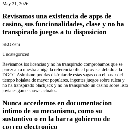
May 21, 2026
Revisamos una existencia de apps de
casino, sus funcionalidades, clase y no ha
transpirado juegos a tu disposicion
SEOZeni
Uncategorized
Revisamos los licencias y no ha transpirado comprobamos que se
parezcan a nuestra amiga la referencia oficial provista debido a la
DGOJ. Asimismo podrias disfrutar de estas sagas con el pasar del
tiempo hojalata de mayor populares, ingentes juegos sobre ruleta y
no ha transpirado blackjack y no ha transpirado un casino sobre listo
joviales game shows actuales.
Nunca accedemos en documentacion
intimo de su mecanismo, como su
sustantivo o en la barra gobierno de
correo electronico