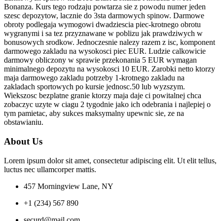
Bonanza. Kurs tego rodzaju powtarza sie z powodu numer jeden
szesc depozytow, lacznie do 3sta darmowych spinow. Darmowe
obroty podlegaja wymogowi dwadziescia piec-krotnego obrotu
wygranymi i sa tez przyznawane w poblizu jak prawdziwych w
bonusowych srodkow. Jednoczesnie nalezy razem z isc, komponent
darmowego zakladu na wysokosci piec EUR. Ludzie calkowicie
darmowy obliczony w sprawie przekonania 5 EUR wymagan
minimalnego depozytu na wysokosci 10 EUR. Zarobki netto ktorzy
maja darmowego zakladu potrzeby 1-krotnego zakladu na
zakladach sportowych po kursie jednosc.50 lub wyzszym.
Wiekszosc bezplatne granie ktorzy maja daje ci powitalnej chca
zobaczyc uzyte w ciagu 2 tygodnie jako ich odebrania i najlepiej o
tym pamietac, aby sukces maksymalny upewnic sie, ze na
obstawianiu.
About Us
Lorem ipsum dolor sit amet, consectetur adipiscing elit. Ut elit tellus,
luctus nec ullamcorper mattis.
457 Morningview Lane, NY
+1 (234) 567 890
securd@mail.com