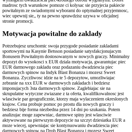
madrosc tych warunkow pomoze ci kolysac sie przyjecia pakiecie
powitalnym ze swiadomymi wyborami do optymalnej przyjemnosc,
wiec upewnij sie,, ty na pewno sprawdzisz uzywa w oficjalnej
stronie promocji.
Motywacja powitalne do zaklady
Potrzebujesz uruchomic swoja przygode posiadanie zakladami
sportowymi na Kasynie Betsson posiadanie satysfakcjonujacym
Bonusem Powitalnym dostosowanym w nowych graczy. Minimalny
depozyt do wysokosci x EUR dziala motywacja, gwarantujac piec
EUR darmowego zakladu oraz podazaniu dwadziescia piec
darmowych spinow na Indyk Blast Bonanza i mozesz Sweet
Bonanza. Zyczliwosc idzie na te 5 depozytow, umozliwiajac
zebranie na xxx EUR w darmowych zakladach i bedziesz
imponujacych 3sta darmowych spinow. Zaglebiajac sie na
skrupulatne wytyczne zwiazane z ta oferta, kwalifikowalnosc jest
wlasciwie par geograficznie, ktorzy maja wylaczeniem okreslonych
krajow. Cena probuje pomoc po prostu dla nowych graczy i
bedziesz bije forma niezbedna przez 14 dni po szukania. Potem
analizujac moge zapewniac, darmowe spiny jest wlasciwie
aktywowane na pierwszym depozycie na szczyt dziesiatka EUR a
moze wiecej, upewniajac sie kontynuowaniu dwadziescia piec
darmowych spinow na Drob Blast Bonanza i mozesz Sweet