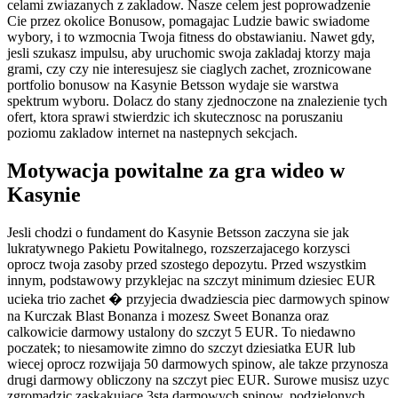
celami zwiazanych z zakladow. Nasze celem jest poprowadzenie
Cie przez okolice Bonusow, pomagajac Ludzie bawic swiadome
wybory, i to wzmocnia Twoja fitness do obstawianiu. Nawet gdy,
jesli szukasz impulsu, aby uruchomic swoja zakladaj ktorzy maja
grami, czy czy nie interesujesz sie ciaglych zachet, zroznicowane
portfolio bonusow na Kasynie Betsson wydaje sie warstwa
spektrum wyboru. Dolacz do stany zjednoczone na znalezienie tych
ofert, ktora sprawi stwierdzic ich skutecznosc na poruszaniu
poziomu zakladow internet na nastepnych sekcjach.
Motywacja powitalne za gra wideo w
Kasynie
Jesli chodzi o fundament do Kasynie Betsson zaczyna sie jak
lukratywnego Pakietu Powitalnego, rozszerzajacego korzysci
oprocz twoja zasoby przed szostego depozytu. Przed wszystkim
innym, podstawowy przyklejac na szczyt minimum dziesiec EUR
ucieka trio zachet � przyjecia dwadziescia piec darmowych spinow
na Kurczak Blast Bonanza i mozesz Sweet Bonanza oraz
calkowicie darmowy ustalony do szczyt 5 EUR. To niedawno
poczatek; to niesamowite zimno do szczyt dziesiatka EUR lub
wiecej oprocz rozwijaja 50 darmowych spinow, ale takze przynosza
drugi darmowy obliczony na szczyt piec EUR. Surowe musisz uzyc
zgromadzic zaskakujace 3sta darmowych spinow, podzielonych