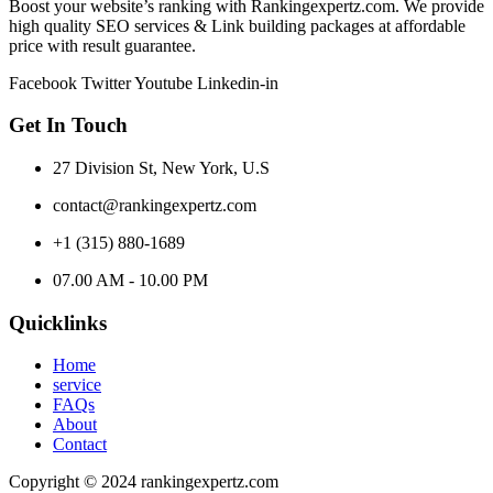
Boost your website’s ranking with Rankingexpertz.com. We provide
high quality SEO services & Link building packages at affordable
price with result guarantee.
Facebook
Twitter
Youtube
Linkedin-in
Get In Touch
27 Division St, New York, U.S
contact@rankingexpertz.com
+1 (315) 880-1689
07.00 AM - 10.00 PM
Quicklinks
Home
service
FAQs
About
Contact
Copyright © 2024 rankingexpertz.com