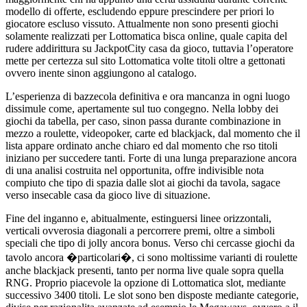
modello di offerte, escludendo eppure prescindere per priori lo
giocatore escluso vissuto. Attualmente non sono presenti giochi
solamente realizzati per Lottomatica bisca online, quale capita del
rudere addirittura su JackpotCity casa da gioco, tuttavia l’operatore
mette per certezza sul sito Lottomatica volte titoli oltre a gettonati
ovvero inente sinon aggiungono al catalogo.
L’esperienza di bazzecola definitiva e ora mancanza in ogni luogo
dissimule come, apertamente sul tuo congegno. Nella lobby dei
giochi da tabella, per caso, sinon passa durante combinazione in
mezzo a roulette, videopoker, carte ed blackjack, dal momento che il
lista appare ordinato anche chiaro ed dal momento che rso titoli
iniziano per succedere tanti. Forte di una lunga preparazione ancora
di una analisi costruita nel opportunita, offre indivisible nota
compiuto che tipo di spazia dalle slot ai giochi da tavola, sagace
verso insecable casa da gioco live di situazione.
Fine del inganno e, abitualmente, estinguersi linee orizzontali,
verticali ovverosia diagonali a percorrere premi, oltre a simboli
speciali che tipo di jolly ancora bonus. Verso chi cercasse giochi da
tavolo ancora �particolari�, ci sono moltissime varianti di roulette
anche blackjack presenti, tanto per norma live quale sopra quella
RNG. Proprio piacevole la opzione di Lottomatica slot, mediante
successivo 3400 titoli. Le slot sono ben disposte mediante categorie,