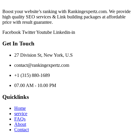
Boost your website’s ranking with Rankingexpertz.com. We provide
high quality SEO services & Link building packages at affordable
price with result guarantee.
Facebook
Twitter
Youtube
Linkedin-in
Get In Touch
27 Division St, New York, U.S
contact@rankingexpertz.com
+1 (315) 880-1689
07.00 AM - 10.00 PM
Quicklinks
Home
service
FAQs
About
Contact