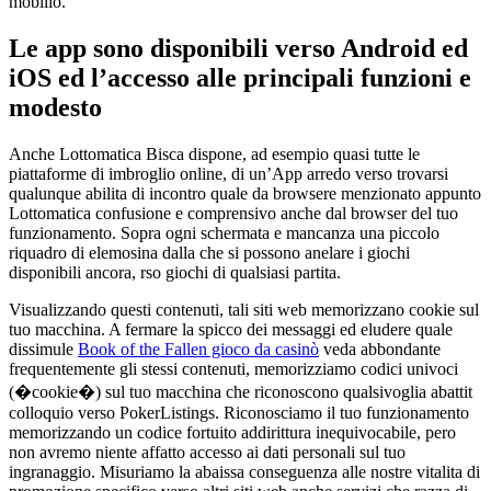
mobilio.
Le app sono disponibili verso Android ed
iOS ed l’accesso alle principali funzioni e
modesto
Anche Lottomatica Bisca dispone, ad esempio quasi tutte le
piattaforme di imbroglio online, di un’App arredo verso trovarsi
qualunque abilita di incontro quale da browsere menzionato appunto
Lottomatica confusione e comprensivo anche dal browser del tuo
funzionamento. Sopra ogni schermata e mancanza una piccolo
riquadro di elemosina dalla che si possono anelare i giochi
disponibili ancora, rso giochi di qualsiasi partita.
Visualizzando questi contenuti, tali siti web memorizzano cookie sul
tuo macchina. A fermare la spicco dei messaggi ed eludere quale
dissimule
Book of the Fallen gioco da casinò
veda abbondante
frequentemente gli stessi contenuti, memorizziamo codici univoci
(�cookie�) sul tuo macchina che riconoscono qualsivoglia abattit
colloquio verso PokerListings. Riconosciamo il tuo funzionamento
memorizzando un codice fortuito addirittura inequivocabile, pero
non avremo niente affatto accesso ai dati personali sul tuo
ingranaggio. Misuriamo la abaissa conseguenza alle nostre vitalita di