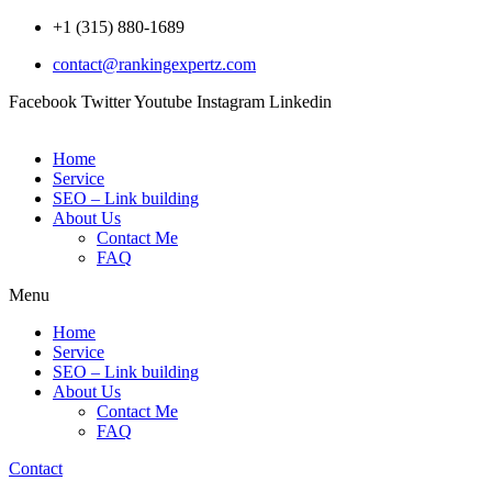
Skip
+1 (315) 880-1689
to
contact@rankingexpertz.com
content
Facebook
Twitter
Youtube
Instagram
Linkedin
Home
Service
SEO – Link building
About Us
Contact Me
FAQ
Menu
Home
Service
SEO – Link building
About Us
Contact Me
FAQ
Contact