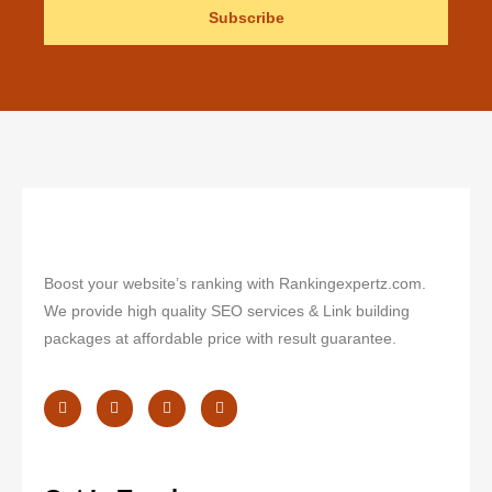
Subscribe
Boost your website’s ranking with Rankingexpertz.com.
We provide high quality SEO services & Link building
packages at affordable price with result guarantee.