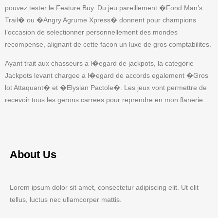
pouvez tester le Feature Buy. Du jeu pareillement �Fond Man’s
Trail� ou �Angry Agrume Xpress� donnent pour champions
l’occasion de selectionner personnellement des mondes
recompense, alignant de cette facon un luxe de gros comptabilites.
Ayant trait aux chasseurs a l�egard de jackpots, la categorie
Jackpots levant chargee a l�egard de accords egalement �Gros
lot Attaquant� et �Elysian Pactole�. Les jeux vont permettre de
recevoir tous les gerons carrees pour reprendre en mon flanerie.
About Us
Lorem ipsum dolor sit amet, consectetur adipiscing elit. Ut elit
tellus, luctus nec ullamcorper mattis.