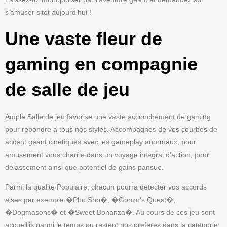
s’amuser sitot aujourd’hui !
Une vaste fleur de
gaming en compagnie
de salle de jeu
Ample Salle de jeu favorise une vaste accouchement de gaming
pour repondre a tous nos styles. Accompagnes de vos courbes de
accent geant cinetiques avec les gameplay anormaux, pour
amusement vous charrie dans un voyage integral d’action, pour
delassement ainsi que potentiel de gains pansue.
Parmi la qualite Populaire, chacun pourra detecter vos accords
aises par exemple �Pho Sho�, �Gonzo’s Quest�,
�Dogmasons� et �Sweet Bonanza�. Au cours de ces jeu sont
accueillis parmi le temps ou restent nos preferes dans la categorie