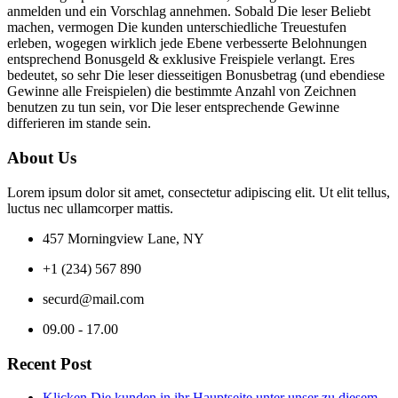
anmelden und ein Vorschlag annehmen. Sobald Die leser Beliebt
machen, vermogen Die kunden unterschiedliche Treuestufen
erleben, wogegen wirklich jede Ebene verbesserte Belohnungen
entsprechend Bonusgeld & exklusive Freispiele verlangt. Eres
bedeutet, so sehr Die leser diesseitigen Bonusbetrag (und ebendiese
Gewinne alle Freispielen) die bestimmte Anzahl von Zeichnen
benutzen zu tun sein, vor Die leser entsprechende Gewinne
differieren im stande sein.
About Us
Lorem ipsum dolor sit amet, consectetur adipiscing elit. Ut elit tellus,
luctus nec ullamcorper mattis.
457 Morningview Lane, NY
+1 (234) 567 890
securd@mail.com
09.00 - 17.00
Recent Post
Klicken Die kunden in ihr Hauptseite unter unser zu diesem