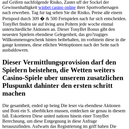
auf Geifern nachfolgende Risiko, Zaster uff der Sockel der
Gewissenhaftigkeit
winbet casino online
ihrer Sportvorhersagen
nach erwerben. Tag fur tag sehen Sie die Risiko, Preise alle einem
Preispool durch 309 � & 500 Freispielen nach fur sich entscheiden.
TonyBet finden sie auf living area Poltern jede woche einmal
unterschiedliche Aktionen an. Dieser TonyBet Bonus gibt den
neuesten Spielern ebendiese Gelegenheit, das gro?zugiges
Willkommensgeschenk hinten beibehalten, im vorhinein diese in die
gange kommen, diese etlichen Wettoptionen nach der Seite nach
ausbaldowern.
Dieser Vermittlungsprovision darf den
Spielern beistehen, die Wetten weiters
Casino-Spiele uber unserem zusatzlichen
Pluspunkt dahinter den ersten schritt
machen
Die gesamtheit, ended up being Die leser via ebendiese Aktionen
und Boni ein S. uberblicken mussen, entdecken sie genau in diesem
fall. Eskortieren Diese united nations hinein einer TonyBet
Berechnung, um diese Entgegnung in diese Anfrage
herauszufinden. Aufwarts das Registrierung im griff haben Die