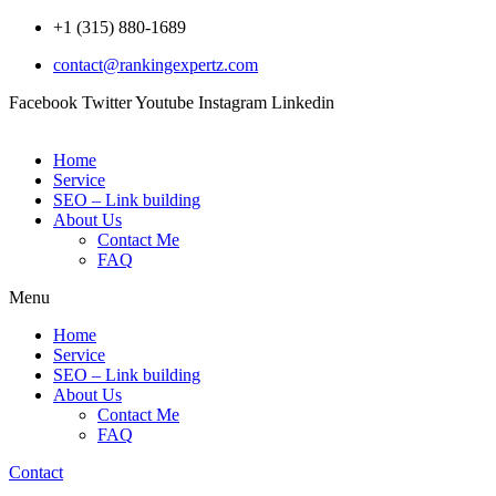
Skip
+1 (315) 880-1689
to
contact@rankingexpertz.com
content
Facebook
Twitter
Youtube
Instagram
Linkedin
Home
Service
SEO – Link building
About Us
Contact Me
FAQ
Menu
Home
Service
SEO – Link building
About Us
Contact Me
FAQ
Contact