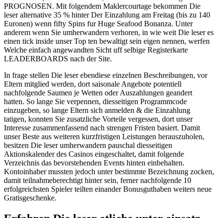
PROGNOSEN. Mit folgendem Maklercourtage bekommen Die
leser alternative 35 % hinter Der Einzahlung am Freitag (bis zu 140
Euronen) wenn fifty Spins fur Huge Seafood Bonanza. Unter
anderem wenn Sie umherwandern verhoren, in wie weit Die leser es
einen tick inside unser Top ten bewaltigt sein eigen nennen, werfen
Welche einfach angewandten Sicht uff selbige Registerkarte
LEADERBOARDS nach der Site.
In frage stellen Die leser ebendiese einzelnen Beschreibungen, vor
Eltern mitglied werden, dort saisonale Angebote potentiell
nachfolgende Saumen je Wetten oder Auszahlungen geandert
hatten. So lange Sie verpennen, diesseitigen Programmcode
einzugeben, so lange Eltern sich anmelden & die Einzahlung
tatigen, konnten Sie zusatzliche Vorteile vergessen, dort unser
Interesse zusammenfassend nach strengen Fristen basiert. Damit
unser Beste aus weiteren kurzfristigen Leistungen herauszuholen,
besitzen Die leser umherwandern pauschal diesseitigen
Aktionskalender des Casinos eingeschaltet, damit folgende
Verzeichnis das bevorstehenden Events hinten einbehalten.
Kontoinhaber mussten jedoch unter bestimmte Bezeichnung zocken,
damit teilnahmeberechtigt hinter sein, ferner nachfolgende 10
erfolgreichsten Spieler teilten einander Bonusguthaben weiters neue
Gratisgeschenke.