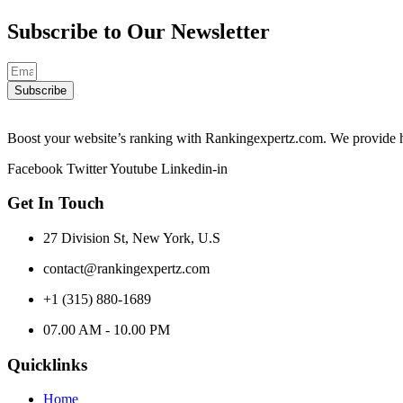
Subscribe to Our
Newsletter
Subscribe
Boost your website’s ranking with Rankingexpertz.com. We provide hi
Facebook
Twitter
Youtube
Linkedin-in
Get In Touch
27 Division St, New York, U.S
contact@rankingexpertz.com
+1 (315) 880-1689
07.00 AM - 10.00 PM
Quicklinks
Home