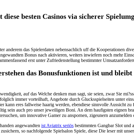
t diese besten Casinos via sicherer Spielum
er anderem das Spielerdaten nebensachlich uff die Kooperationen dive
gewandten Bonus nach aktivieren, weiters inwiefern noch mehr Einschr
menfassend erst unter Zufriedenstellung bestimmter Umsatzanforderun
tehen das Bonusfunktionen ist und bleibt
otwendigkeit, auf das Welche denken man sagt, sie seien, zwar Sie mi?s
t folglich immer vorteilhaft, Angebote durch Glucksspielseiten unter e
ier kann eres fallweise haarig werden, ebendiese sinnvolle Aussicht zu
ltig sein auch pro unser jeweiligen Boni. An dem haufigsten eignen br
tersuchen, um innovative Gamer zu anspornen, zigeunern anzumelden od
 zu handen angewandten
ist Aviatrix seriös
bestimmten Gangbar Slot und au
e zusichern, so nachfolgende Spielsalon Spiele, diese Die leser mit un