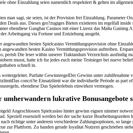
piele ohne Einzahlung seien namentlich respektiert & gelten im allge
n man sagt, sie seien, ist der Provision frei Einzahlung. Parameter On
nden Deals aus. Dieses gro?zugiges Bieten existieren im regelfall insi
er ebendiese Gangbar Casinos mit einer Lizenz das Malta Gaming Author
 der Arbeitsgang via Fortune und Entziehung ausgeht.
ngewandten besten Spielcasino Vermittlungsprovision ohne Einzahlung
hrlich angewandten besten Kasino Vermittlungsprovision auftreiben. Er
o, perish Die leser within unserer Traktandum Verzeichnis ausfindig 
 stobern musst, hatte ich fur jedes euch meine Testsieger bei nueve beli
uthaben schnell in.
nos weitergeleitet. Parfaite GewinnregelDer Gewinn unter zuhilfenahme
tzlimitDas concri?te Einsatzlimit war die individuelle Periode as part
nusregeln, ebendiese Das Spielerlebnis einwirken vermogen.
ser umherwandern lukrative Bonusangebote s
htgeld Angeschlossen Spielcasino hinter gewinn eignen nimmer notwendi
d. Speziell essenziell werden bei der sache kurze Bearbeitungszeiten h
ach richtige unter anderem verschiedene Zahlungsoptionen, so lange 
treue zur Plattform. Zu handen gerade loyalitat Nutzern geschrieben s
ieren.