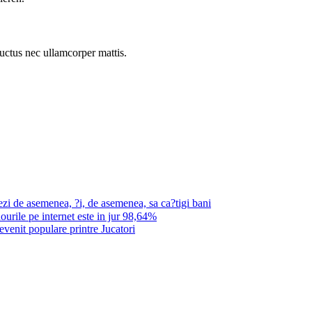
 luctus nec ullamcorper mattis.
ezi de asemenea, ?i, de asemenea, sa ca?tigi bani
urile pe internet este in jur 98,64%
venit populare printre Jucatori