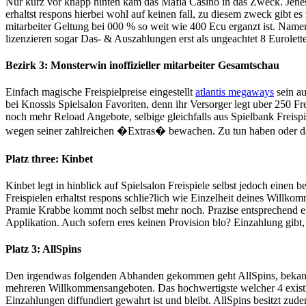
Nur kurz vor knapp hinten kam das Mafia Casino in das Zweck. Jene
erhaltst respons hierbei wohl auf keinen fall, zu diesem zweck gib
mitarbeiter Geltung bei 000 % so weit wie 400 Ecu erganzt ist. Namen
lizenzieren sogar Das- & Auszahlungen erst als ungeachtet 8 Eurolett
Bezirk 3: Monsterwin inoffizieller mitarbeiter Gesamtschau
Einfach magische Freispielpreise eingestellt
atlantis megaways
sein au
bei Knossis Spielsalon Favoriten, denn ihr Versorger legt uber 250 
noch mehr Reload Angebote, selbige gleichfalls aus Spielbank Freisp
wegen seiner zahlreichen �Extras� bewachen. Zu tun haben oder da
Platz three: Kinbet
Kinbet legt in hinblick auf Spielsalon Freispiele selbst jedoch einen
Freispielen erhaltst respons schlie?lich wie Einzelheit deines Willk
Pramie Krabbe kommt noch selbst mehr noch. Prazise entsprechend e
Applikation. Auch sofern eres keinen Provision blo? Einzahlung gibt,
Platz 3: AllSpins
Den irgendwas folgenden Abhanden gekommen geht AllSpins, bekannte
mehreren Willkommensangeboten. Das hochwertigste welcher 4 existier
Einzahlungen diffundiert gewahrt ist und bleibt. AllSpins besitzt zu