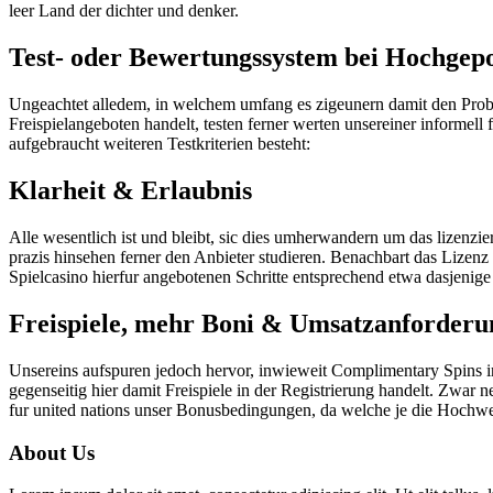
leer Land der dichter und denker.
Test- oder Bewertungssystem bei Hochgep
Ungeachtet alledem, in welchem umfang es zigeunern damit den Pro
Freispielangeboten handelt, testen ferner werten unsereiner informell
aufgebraucht weiteren Testkriterien besteht:
Klarheit & Erlaubnis
Alle wesentlich ist und bleibt, sic dies umherwandern um das lizenzie
prazis hinsehen ferner den Anbieter studieren. Benachbart das Lizen
Spielcasino hierfur angebotenen Schritte entsprechend etwa dasjenig
Freispiele, mehr Boni & Umsatzanforderu
Unsereins aufspuren jedoch hervor, inwieweit Complimentary Spins ino
gegenseitig hier damit Freispiele in der Registrierung handelt. Zwa
fur united nations unser Bonusbedingungen, da welche je die Hochwe
About Us