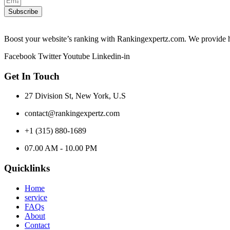
Subscribe
Boost your website’s ranking with Rankingexpertz.com. We provide hi
Facebook
Twitter
Youtube
Linkedin-in
Get In Touch
27 Division St, New York, U.S
contact@rankingexpertz.com
+1 (315) 880-1689
07.00 AM - 10.00 PM
Quicklinks
Home
service
FAQs
About
Contact