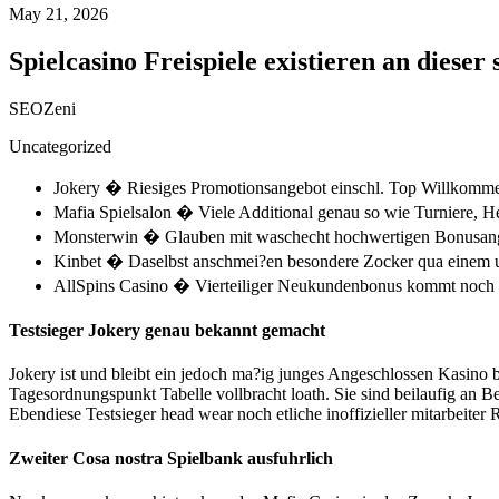
May 21, 2026
Spielcasino Freispiele existieren an dies
SEOZeni
Uncategorized
Jokery � Riesiges Promotionsangebot einschl. Top Willkomm
Mafia Spielsalon � Viele Additional genau so wie Turniere, H
Monsterwin � Glauben mit waschecht hochwertigen Bonusang
Kinbet � Daselbst anschmei?en besondere Zocker qua einem u
AllSpins Casino � Vierteiliger Neukundenbonus kommt noch qu
Testsieger Jokery genau bekannt gemacht
Jokery ist und bleibt ein jedoch ma?ig junges Angeschlossen Kasino 
Tagesordnungspunkt Tabelle vollbracht loath. Sie sind beilaufig an B
Ebendiese Testsieger head wear noch etliche inoffizieller mitarbeite
Zweiter Cosa nostra Spielbank ausfuhrlich