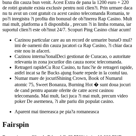
buna din cauza bun venit. Acest Extra de pana la 1200 euro + 220
de rotiri gratuite exista exclusiv pentru noii clien?i. Prin urmare daca
nu tu avut un cont gratuit cu acest casino telecomanda Romania, te
po?i inregistra ?i profita din bonusul de ob?inerea Rap Casino. Mult
mai mult, platforma a fi disponibila , precum ?i in limba romana, iar
suportul clien?i este ob?inut 24/7. Scopuri Ping Casino chiar acum!
Cazinou particular care au un record de urmarire bunaO mul?
imi de oameni din cauza jucatori ca Rap Casino, ?i chiar daca
este nou in afaceri.
Cazinou interna?ionalDeci gestionat de Curacao, o autoritate
relevanta in zona jocurilor din cauza noroc telecomanda.
Retrageri rapideCu Roz Casino, tu func?ie de retrageri rapide,
astfel incat sa fie Bucks ajung foarte repede in la contul tau.
Numar mare de jocuriShining Crown, Book of Numarul
atomic 75, Sweet Bonanza, Burning Hot � sunt doua jocuri
de cand pentru aparate oferite de catre acest casinou
telecomanda. Mai mult, faci juca ?i mai mult, precum video
poker De asemenea, ?i alte pariu din populat casino.
Aparent mai tinereasca pe pia?a romaneasca
Fairspin