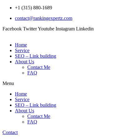
Skip
+1 (315) 880-1689
to
contact@rankingexpertz.com
content
Facebook
Twitter
Youtube
Instagram
Linkedin
Home
Service
SEO – Link building
About Us
Contact Me
FAQ
Menu
Home
Service
SEO – Link building
About Us
Contact Me
FAQ
Contact